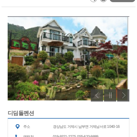
디딤돌펜션
주소
경상남도 거제시 남부면 거제남서로 1040-16
연락처
019-9321-2275, 055-633-9889