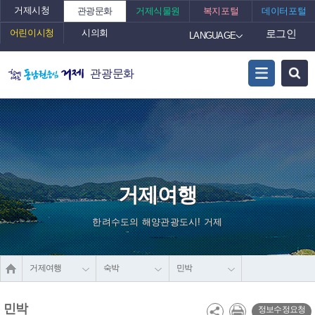
거제시청
관광문화
거제식물원
복지포털
데이터포털
어린이시청
시의회
로그인
LANGUAGE
관광문화
거제여행
한려수도의 해양관광도시! 거제
거제여행
숙박
민박
민박
정보수정요청