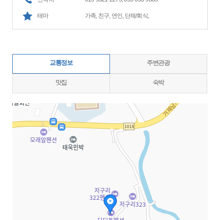
테마
가족, 친구, 연인, 단체/회식,
교통정보
주변관광
맛집
숙박
지도삽입 (가로100%)