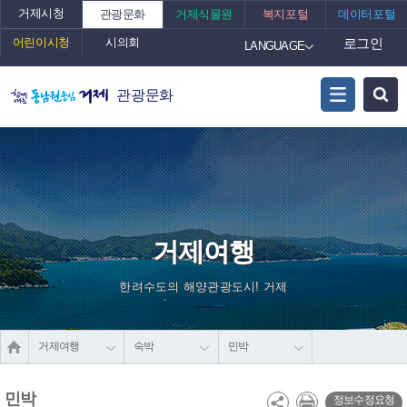
거제시청
관광문화
거제식물원
복지포털
데이터포털
어린이시청
시의회
로그인
LANGUAGE
관광문화
거제여행
한려수도의 해양관광도시! 거제
거제여행
숙박
민박
민박
정보수정요청