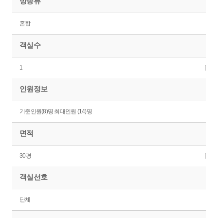
방종류
혼합
객실수
1
인원정보
기준인원(8)명 최대인원 (14)명
면적
30평
객실선호
단체