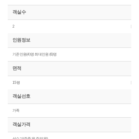
객실수
2
인원정보
기준인원(4)명 최대인원 (6)명
면적
15평
객실선호
가족
객실가격
성수기(주중:원 주말:원)