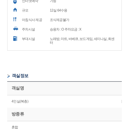
인터넷예약
가능
규모
12실 64수용
아침식사 제공
조식제공불가
주차시설
승용차 : O 주차요금 : X
부대시설
노래방, 마트, 바베큐, 보드게임, 세미나실, 회센
터
객실정보
객실명
4인실(복층)
방종류
혼합