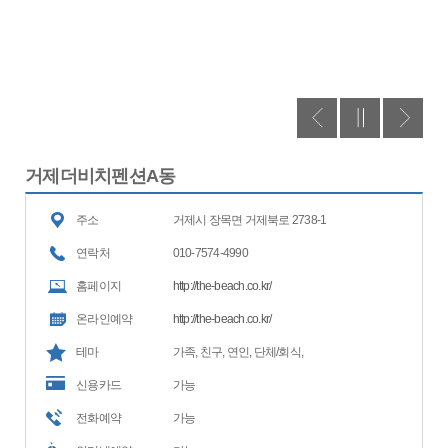
거제더비치펜션A동
주소
거제시 장목면 거제북로 2738-1
연락처
010-7574-4990
홈페이지
http://the-beach.co.kr/
온라인예약
http://the-beach.co.kr/
테마
가족, 친구, 연인, 단체/회식,
신용카드
가능
전화예약
가능