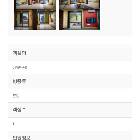
객실명
6인(단체)
방종류
혼합
객실수
1
인원정보