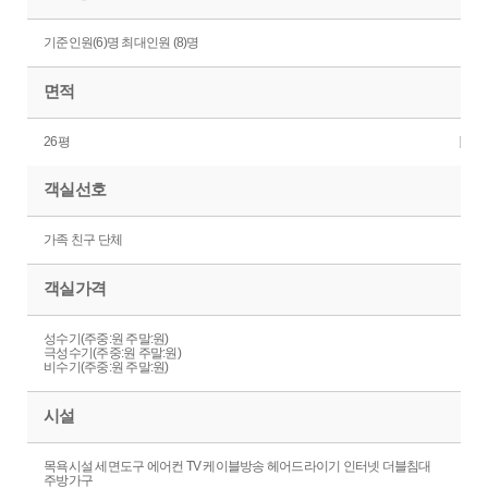
기준인원(6)명 최대인원 (8)명
면적
26평
객실선호
가족 친구 단체
객실가격
성수기(주중:원 주말:원)
극성수기(주중:원 주말:원)
비수기(주중:원 주말:원)
시설
목욕시설 세면도구 에어컨 TV 케이블방송 헤어드라이기 인터넷 더블침대
주방가구