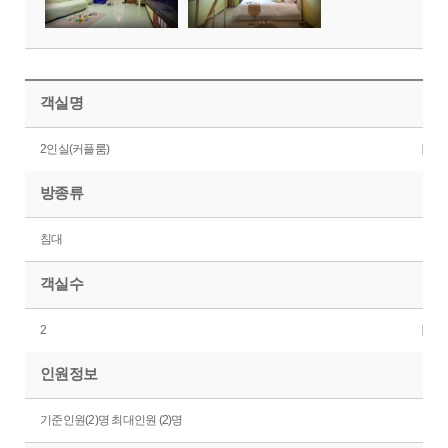
객실명
2인실(커플룸)
방종류
침대
객실수
2
인원정보
기준인원(2)명 최대인원 (2)명