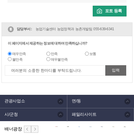
포토 등록
담당부서 :
농업기술센터 농업정책과 농촌개발팀
055-639-6341
이 페이지에서 제공하는 정보에 대하여 만족하십니까?
매우만족
만족
보통
불만족
매우불만족
관광사업소
면/동
시/군청
패밀리사이트
배너광장