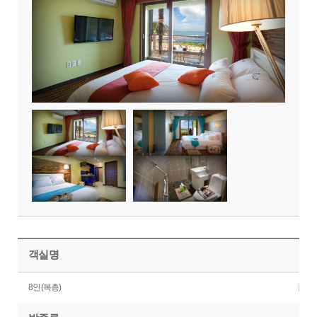
객실명
8인(복층)