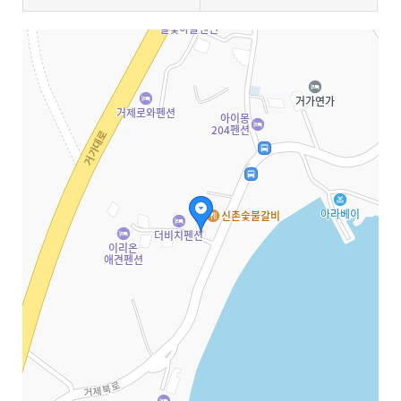
지도삽입 (가로100%)