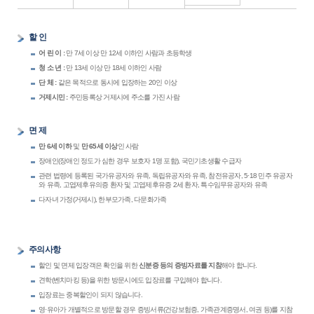
할 인
어 린 이 :
만 7세 이상 만 12세 이하인 사람과 초등학생
청 소 년 :
만 13세 이상 만 18세 이하인 사람
단 체 :
같은 목적으로 동시에 입장하는 20인 이상
거제시민 :
주민등록상 거제시에 주소를 가진 사람
면 제
만 6세 이하
및
만 65세 이상
인 사람
장애인(장애인 정도가 심한 경우 보호자 1명 포함), 국민기초생활 수급자
관련 법령에 등록된 국가유공자와 유족, 독립유공자와 유족, 참전유공자, 5·18 민주 유공자
와 유족, 고엽제후유의증 환자 및 고엽제후유증 2세 환자, 특수임무유공자와 유족
다자녀 가정(거제시), 한부모가족, 다문화가족
주의사항
할인 및 면제 입장객은 확인을 위한
신분증 등의 증빙자료를 지참
해야 합니다.
견학(벤치마킹 등)을 위한 방문시에도 입장료를 구입해야 합니다.
입장료는 중복할인이 되지 않습니다.
영·유아가 개별적으로 방문할 경우 증빙서류(건강보험증, 가족관계증명서, 여권 등)를 지참