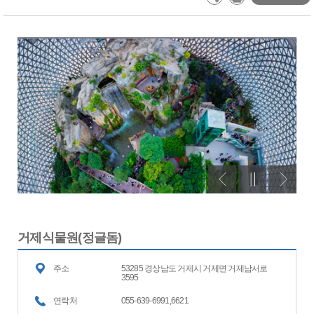
거제식물원(정글돔)
주소
53285 경상남도 거제시 거제면 거제남서로
3595
연락처
055-639-6991,6621