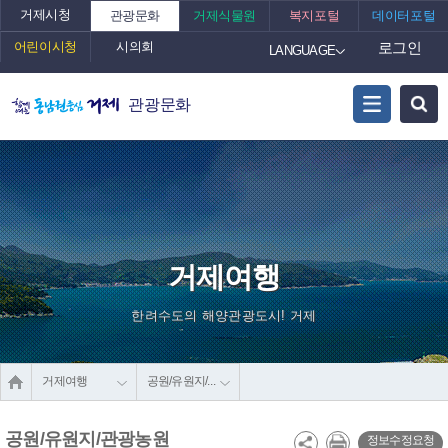
거제시청
관광문화
거제식물원
복지포털
데이터포털
어린이시청
시의회
로그인
LANGUAGE
관광문화
거제여행
한려수도의 해양관광도시! 거제
거제여행
공원/유원지/관광농원
공원/유원지/관광농원
정보수정요청