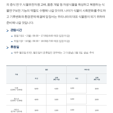
의 증식 연구, 식물유전자원 교배, 품종 개발 등 자생식물을 육성하고 복원하는 식
물연구보전 기능의 역할도 수행해 나갈 것이며. 나아가 식물이 사회문화를 주도하
고 기후변화와 환경문제 해결에 앞장서는 우리나라의 대표 식물원이 되기 위하여
준비해 나갈 것입니다.
관람시간
동절기(11 ~ 2월) : 09:30 ~ 17:00(16:00 매표·입장 마감)
하절기(3 ~ 10월) : 09:30 ~ 18:00(17:00 매표·입장 마감)
휴원일
매주 월요일 (다만, 월요일이 공휴일인 경우에는 그 다음날), 1월 1일, 설날, 추석
일반
거제시민
구분
단 체
단 체
개 인
개 인
(20인 이상)
(20인 이상)
어 른
4,000
5,000
4,000
3,000
(만19세 ~ 만64세)
청소년
3,000
4,000
3,000
2,000
(만13세 ~ 만18세)
어린이
2,000
3,000
2,000
1,000
(만7세 ~ 만12세)