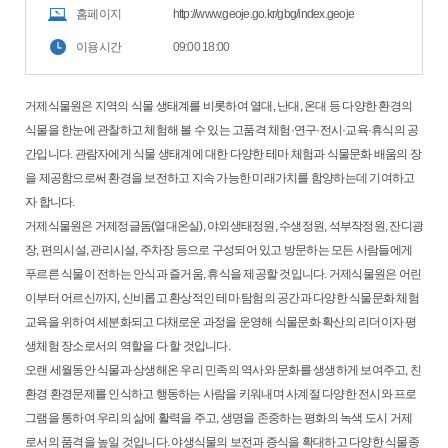
홈페이지
http://www.geoje.go.kr/gbg/index.geoje
이용시간
09:00 18:00
거제식물원은 지역의 식물 생태계를 비롯하여 열대, 난대, 온대 등 다양한 환경의
식물을 한눈에 관찰하고 체험해 볼 수 있는 고품격 체험·연구·전시·교육·휴식의 공
간입니다. 관람자에게 식물 생태계에 대한 다양한 테마 체험과 식물문화 배움의 장
을 제공함으로써 환경을 보전하고 지속 가능한 미래가치를 함양하는데 기여하고
자 합니다.
거제식물원은 거제정글돔(열대온실), 야외생태정원, 수생정원, 석부작정원, 잔디광
장, 편의시설, 관리시설, 주차장 등으로 구성되어 있고 방문하는 모든 사람들에게
푸르른 식물이 전하는 안식과 즐거움, 휴식을 제공할 것입니다. 거제식물원은 어린
이부터 어르신까지, 신비롭고 환상적인 테마 탐험의 공간과 다양한 식물문화 체험
교육을 위하여 세분화되고 다채로운 과정을 운영해 식물문화 확산의 리더이자 평
생체험 장소로서의 역할을 다 할 것입니다.
오랜 세월동안 식물과 상생해온 우리 민족의 역사와 문화를 생생하게 보여주고, 친
환경 환경문제를 인식하고 행동하는 사람을 키워내며 사계절 다양한 전시와 프로
그램을 통하여 우리의 삶에 활력을 주고, 생명을 존중하는 평화의 녹색 도시 거제
로서의 품격을 높일 것입니다. 야생식물의 보전과 증식을 확대하고 다양한 식물종