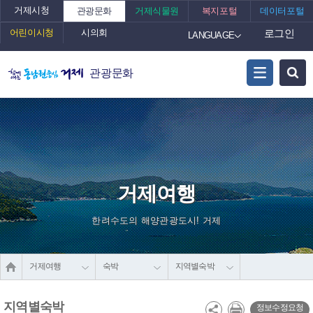
거제시청
관광문화
거제식물원
복지포털
데이터포털
어린이시청
시의회
로그인
LANGUAGE
관광문화
거제여행
한려수도의 해양관광도시! 거제
거제여행
숙박
지역별숙박
지역별숙박
정보수정요청