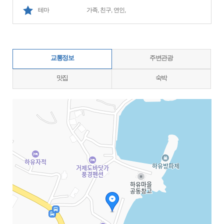
테마
가족, 친구, 연인,
교통정보
주변관광
맛집
숙박
지도삽입 (가로100%)