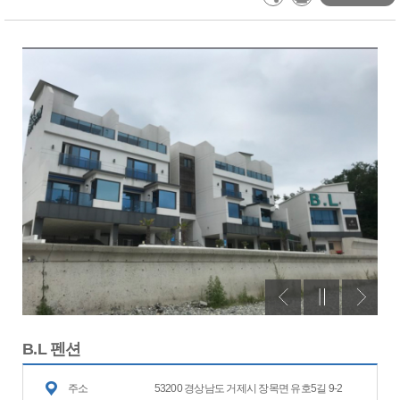
B.L 펜션
주소
53200 경상남도 거제시 장목면 유호5길 9-2