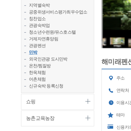
지역별숙박
공중위생서비스평가최우수업소
칭찬업소
관광숙박업
청소년수련원/유스호스텔
거제자연휴양림
관광펜션
민박
외국인관광 도시민박
해미래펜
온천/찜질방
한옥체험
주소
어촌체험
신규숙박 등록신청
연락처
쇼핑
이용시
테마
농촌교육농장
신용카