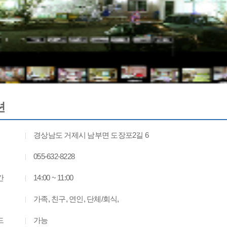
션
경상남도 거제시 남부면 도장포2길 6
055-632-8228
간
14:00 ~ 11:00
가족, 친구, 연인, 단체/회식,
드
가능