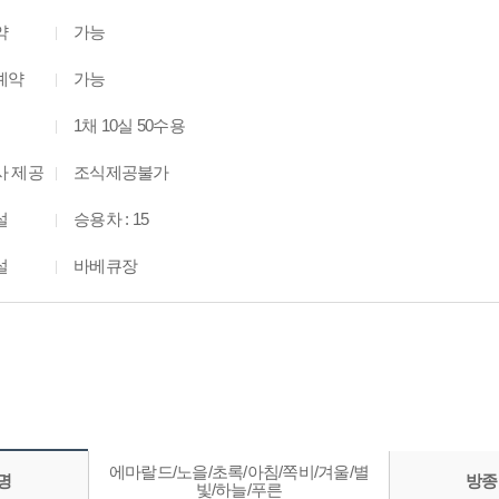
약
가능
예약
가능
1채 10실 50수용
사 제공
조식제공불가
설
승용차 : 15
설
바베큐장
에마랄드/노을/초록/아침/쪽비/겨울/별
명
방종
빛/하늘/푸른