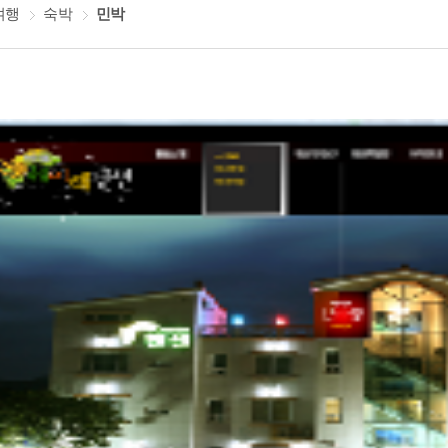
여행
숙박
민박