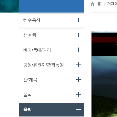
홈
거제
해수욕장
섬여행
바다/등대/다리
공원/유원지/관광농원
산/계곡
음식
숙박