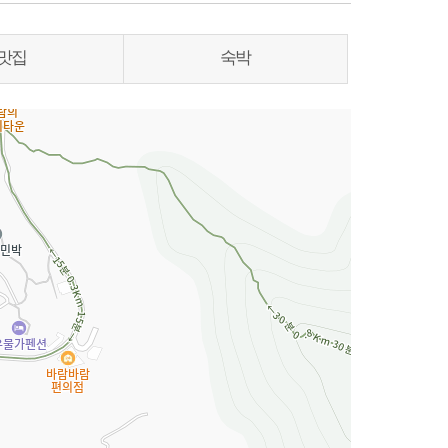
맛집
숙박