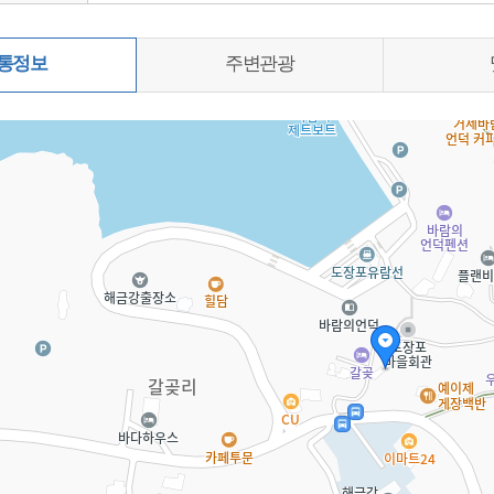
통정보
주변관광
0%)