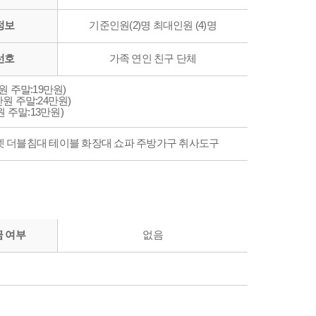
정보
기준인원(2)명 최대인원 (4)명
선호
가족 연인 친구 단체
원 주말:19만원)
원 주말:24만원)
 주말:13만원)
넷 더블침대 테이블 화장대 쇼파 주방가구 취사도구
 여부
없음