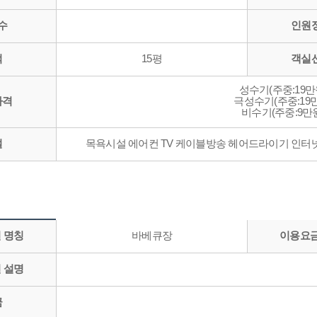
수
인원
적
15평
객실
성수기(주중:19만
가격
극성수기(주중:19만
비수기(주중:9만원
설
목욕시설 에어컨 TV 케이블방송 헤어드라이기 인터
 명칭
바베큐장
이용요금
 설명
금