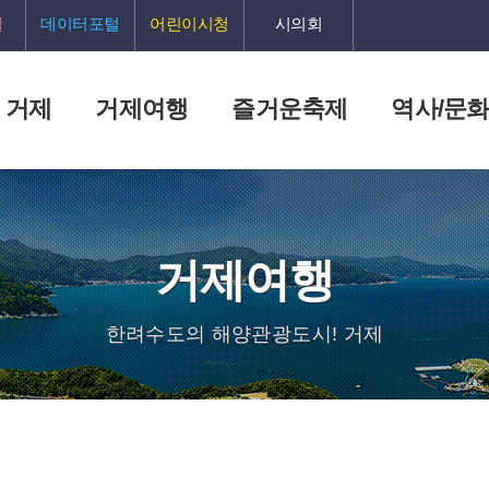
털
데이터포털
어린이시청
시의회
 거제
거제여행
즐거운축제
역사/문
거제여행
한려수도의 해양관광도시! 거제