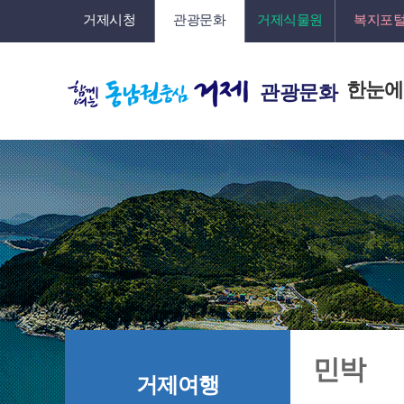
거제시청
관광문화
거제식물원
복지포
한눈에
관광문화
민박
거제여행