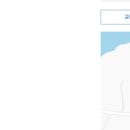
교
지도삽입 (가로10