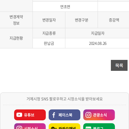
연초면
변경계약
변경일자
변경구분
증감액
정보
지급종류
지급일자
지급현황
완납금
2024.08.26
거제시청 SNS 팔로우하고 시정소식을 받아보세요
유튜브
페이스북
관광소식
시정소식
카카오채널
블로그