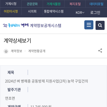
거제시청
관광문화
거제식물원
복지포털
데이터포털
어린이시청
시의회
통합예약시스템
로그인
KOR
계약정보공개시스템
계약상세보기
계약정보
계약현황공개
제목
2024년 벼 병해충 공동방제 지원사업(2차) 농약 구입건의
발주기관
연초면
계약금액
11,745,000 원