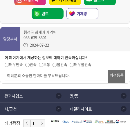
밴드
거제랑
행정국 회계과 계약팀
055-639-3501
담당부서
2024-07-22
이 페이지에서 제공하는 정보에 대하여 만족하십니까?
매우만족
만족
보통
불만족
매우불만족
의견등록
관과사업소
면/동
시/군청
패밀리사이트
배너광장