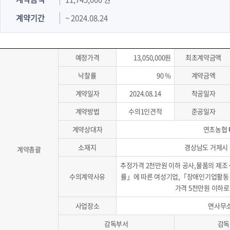
계약기간
~ 2024.08.24
예정가격
13,050,000원
최초계약금액
낙찰률
90 %
계약금액
계약일자
2024.08.14
착공일자
계약방법
수의1인견적
준공일자
계약상대자
연초농협
소재지
경상남도 거제시 
계약총괄
추정가격 2천만원 이하 공사,물품의 제조
수의계약사유
률」에 따른 여성기업,「장애인기업활동
가격 5천만원 이하로
사업장소
면사무
감독부서
감독