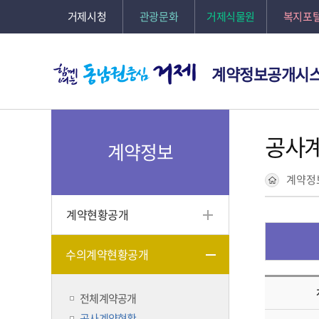
거제시청
관광문화
거제식물원
복지포
계약정보공개시
공사
계약정보
계약정
계약현황공개
수의계약현황공개
전체계약공개
공사계약현황