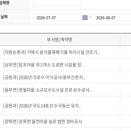
업체명
날짜
~
부서명/계약명
[자원순환과]
거제시 음식물류폐기물 처리시설 건조기..
[남부면]
탑포마을 외 2개소 도로변 시설물 정..
[공원과]
2026년 가로수 이식공사(동부산촌지..
[동부면]
영월마을 소규모수도시설 관로 보수공사..
[공원과]
2026년 국도14호선 수국동산 유지..
[장목면]
장목면 율천마을 농로 법면 정비공사