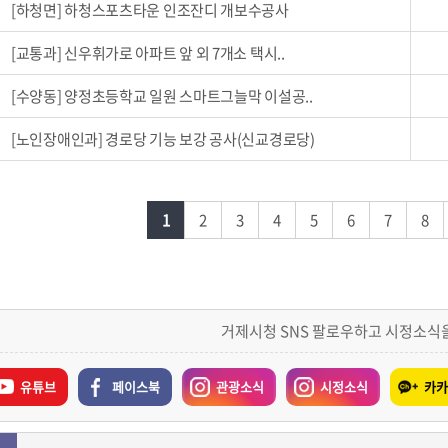
[하청면]
하청스포츠타운 인조잔디 개보수공사
[교통과]
신우휘가로 아파트 앞 외 7개소 택시..
[수양동]
양정초등학교 일원 스마트그늘막 이설공..
[노인장애인과]
경로당 기능 보강 공사(신교경로당)
1
2
3
4
5
6
7
8
거제시청 SNS 팔로우하고 시정소식
유튜브
페이스북
관광소식
시정소식
카카