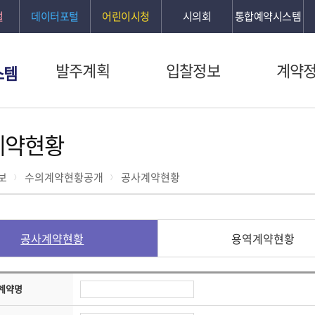
털
데이터포털
어린이시청
시의회
통합예약시스템
발주계획
입찰정보
계약
스템
계약현황
보
수의계약현황공개
공사계약현황
공사계약현황
용역계약현황
계약명