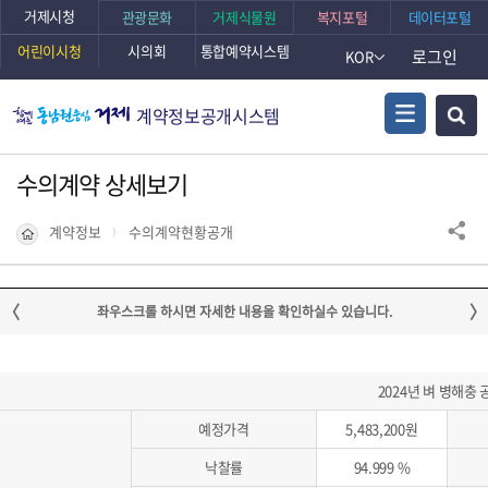
거제시청
관광문화
거제식물원
복지포털
데이터포털
어린이시청
시의회
통합예약시스템
로그인
KOR
계약정보공개시스템
수의계약 상세보기
계약정보
수의계약현황공개
2024년 벼 병해충 
예정가격
5,483,200원
낙찰률
94.999 %