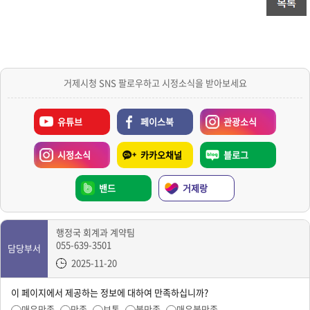
거제시청 SNS 팔로우하고 시정소식을 받아보세요
유튜브
페이스북
관광소식
시정소식
카카오채널
블로그
밴드
거제랑
행정국 회계과 계약팀
055-639-3501
담당부서
2025-11-20
이 페이지에서 제공하는 정보에 대하여 만족하십니까?
매우만족
만족
보통
불만족
매우불만족