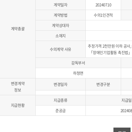
계약일자
20240710
계약방법
수의1인견적
계약상대자
계약총괄
소재지
추정가격 2천만원 이하 공사
수의계약 사유
「장애인기업활동 촉진법」에
감독부서
하청면
변경계약
변경일자
변경구분
정보
지급종류
지급일
지급현황
준공금
20240