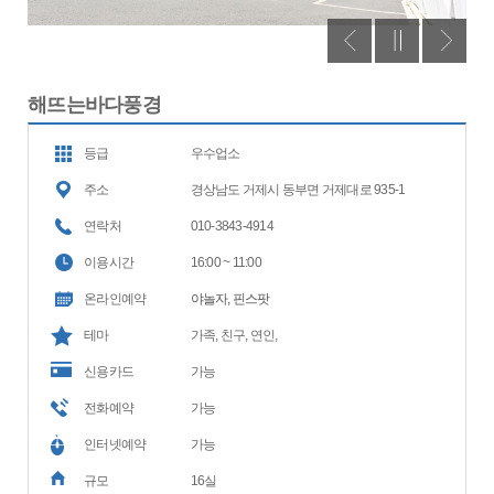
해뜨는바다풍경
등급
우수업소
주소
경상남도 거제시 동부면 거제대로 935-1
연락처
010-3843-4914
이용시간
16:00 ~ 11:00
온라인예약
야놀자, 핀스팟
테마
가족, 친구, 연인,
신용카드
가능
전화예약
가능
인터넷예약
가능
규모
16실