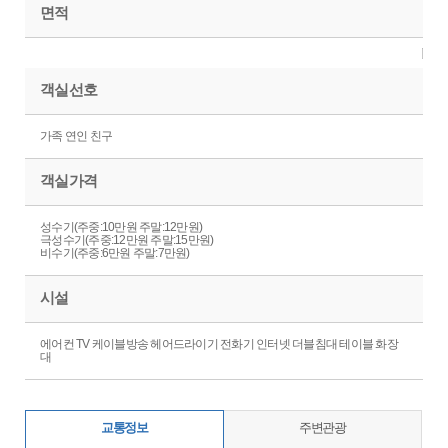
면적
객실선호
가족 연인 친구
객실가격
성수기(주중:10만원 주말:12만원)
극성수기(주중:12만원 주말:15만원)
비수기(주중:6만원 주말:7만원)
시설
에어컨 TV 케이블방송 헤어드라이기 전화기 인터넷 더블침대 테이블 화장
대
교통정보
주변관광