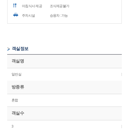
아침식사 제공
조식제공불가
주차시설
승용차 : 가능
객실정보
객실명
일반실
방종류
혼합
객실수
3