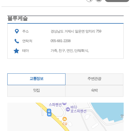
블루케슬
주소
경상남도 거제시 일운면 망치리 759
연락처
055-681-2208
테마
가족, 친구, 연인, 단체/회식,
교통정보
주변관광
맛집
숙박
지도삽입 (가로100%)