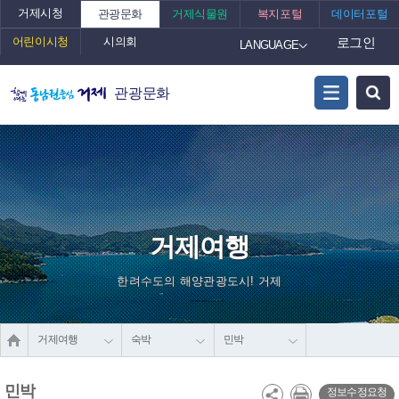
거제시청
관광문화
거제식물원
복지포털
데이터포털
어린이시청
시의회
로그인
LANGUAGE
관광문화
거제여행
한려수도의 해양관광도시! 거제
거제여행
숙박
민박
민박
정보수정요청