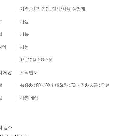
가족, 친구, 연인, 단체/회식, 상견례,
드
가능
약
가능
예약
가능
1채 10실 100수용
사 제공
조식별도
설
승용차 : 80~100대 대형차 : 20대 주차요금 : 무료
설
각종 게임
사 장소