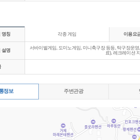
 명칭
각종 게임
이용요금
서바이벌게임, 도미노게임, 미니축구장 등등, 탁구장운영,
 설명
료), 레크레이션 
금
통정보
주변관광
0%)