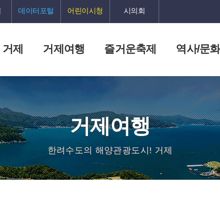
털
데이터포털
어린이시청
시의회
 거제
거제여행
즐거운축제
역사/문
거제여행
한려수도의 해양관광도시! 거제