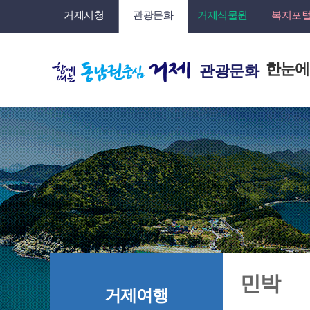
거제시청
관광문화
거제식물원
복지포
한눈에
관광문화
민박
거제여행