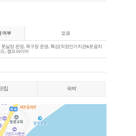
 여부
없음
 풋살장 운영, 족구장 운영, 특강(직장인가치관&웃음치
지도, 캠프파이어
맛집
숙박