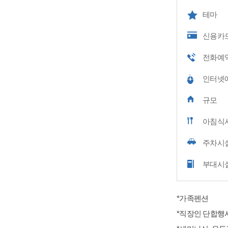
테마
신용카
전화예
인터넷
규모
아침식
주차시
부대시
*가족펜션
*직장인 단합행