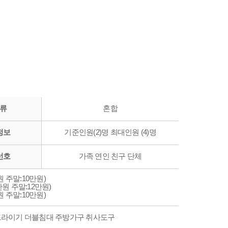
류
혼합
정보
기준인원(2)명 최대인원 (4)명
선호
가족 연인 친구 단체
 주말:10만원)
원 주말:12만원)
 주말:10만원)
드라이기 더블침대 주방가구 취사도구