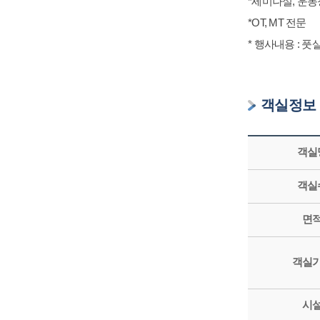
*세미나실, 운동
*OT, MT 전문
* 행사내용 : 
객실정보
객실
객실
면
객실
시