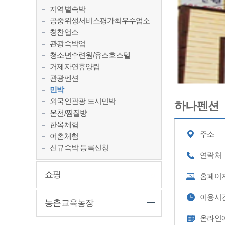
지역별숙박
공중위생서비스평가최우수업소
칭찬업소
관광숙박업
청소년수련원/유스호스텔
거제자연휴양림
관광펜션
민박
외국인관광 도시민박
하나펜션
온천/찜질방
한옥체험
주소
어촌체험
신규숙박 등록신청
연락처
쇼핑
홈페이
이용시
농촌교육농장
온라인