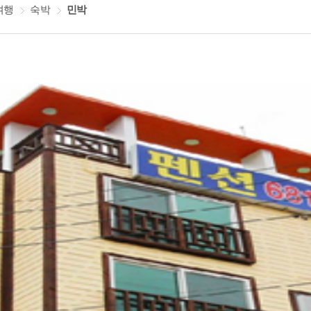
여행
숙박
민박