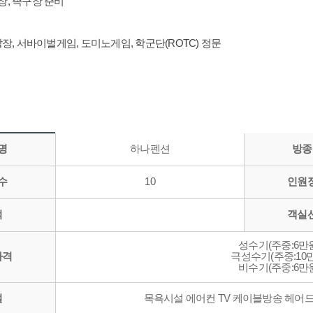
장, 족구장 준비
풋살장, 서바이벌게임, 도미노게임, 학군단(ROTC) 정문
명
하나펜션
방종
수
10
인원
적
객실
성수기(주중:6만원
가격
극성수기(주중:10만
비수기(주중:6만원
설
목욕시설 에어컨 TV 케이블방송 헤어