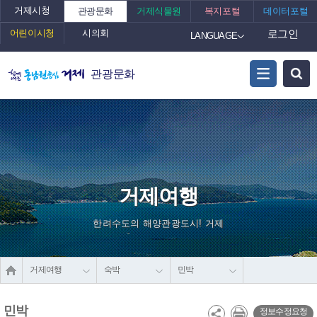
거제시청
관광문화
거제식물원
복지포털
데이터포털
어린이시청
시의회
로그인
LANGUAGE
관광문화
거제여행
한려수도의 해양관광도시! 거제
거제여행
숙박
민박
민박
정보수정요청