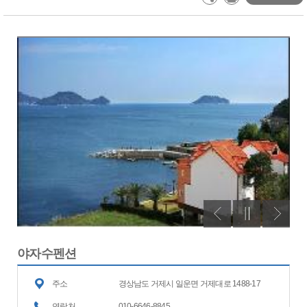
야자수펜션
주소
경상남도 거제시 일운면 거제대로 1488-17
연락처
010-6646-8845