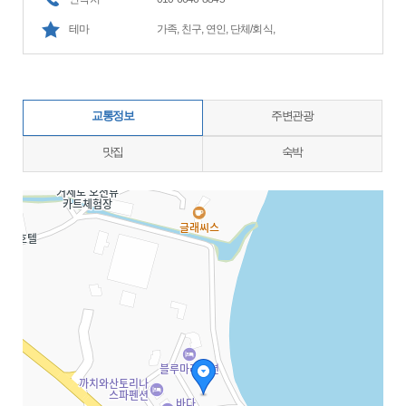
테마
가족, 친구, 연인, 단체/회식,
교통정보
주변관광
맛집
숙박
지도삽입 (가로100%)