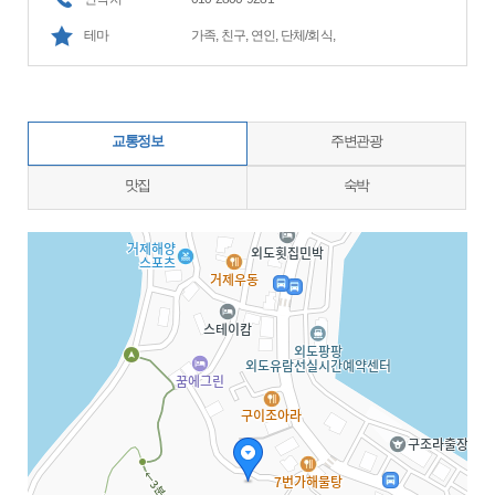
테마
가족, 친구, 연인, 단체/회식,
교통정보
주변관광
맛집
숙박
지도삽입 (가로100%)