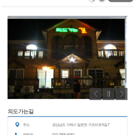
외도가는길
주소
경상남도 거제시 일운면 구조라로 6길7
연락처
010-2800-9281