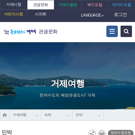
거제시청
관광문화
거제식물원
복지포털
데이터포털
어린이시청
시의회
로그인
LANGUAGE
관광문화
거제여행
한려수도의 해양관광도시! 거제
거제여행
숙박
민박
민박
정보수정요청