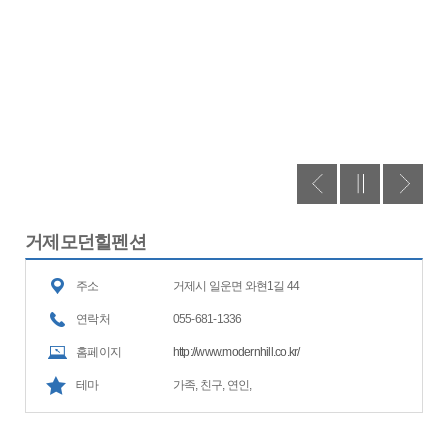
거제모던힐펜션
주소
거제시 일운면 와현1길 44
연락처
055-681-1336
홈페이지
http://www.modernhill.co.kr/
테마
가족, 친구, 연인,