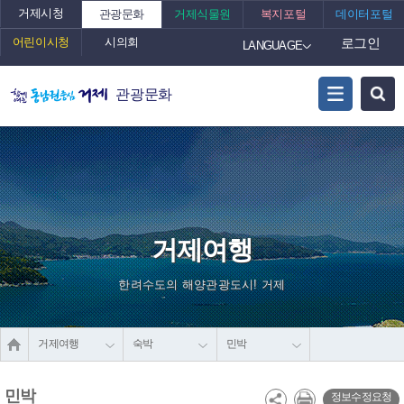
거제시청
관광문화
거제식물원
복지포털
데이터포털
어린이시청
시의회
로그인
LANGUAGE
관광문화
거제여행
한려수도의 해양관광도시! 거제
거제여행
숙박
민박
민박
정보수정요청