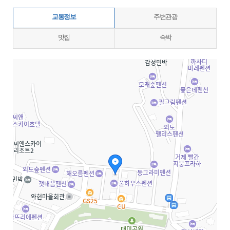
교통정보
주변관광
맛집
숙박
지도삽입 (가로100%)