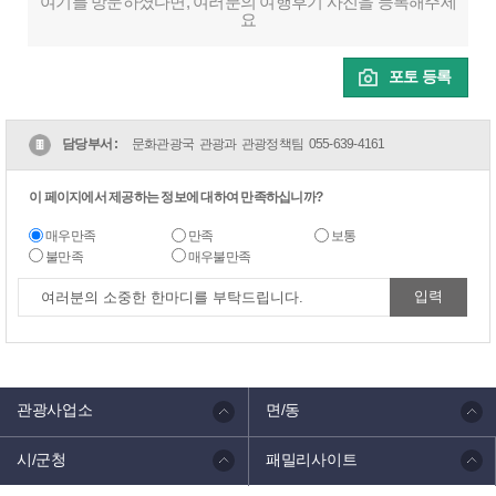
여기를 방문하셨다면, 여러분의 여행후기 사진을 등록해주세
요
포토 등록
담당부서 :
문화관광국 관광과 관광정책팀
055-639-4161
이 페이지에서 제공하는 정보에 대하여 만족하십니까?
매우만족
만족
보통
불만족
매우불만족
관광사업소
면/동
시/군청
패밀리사이트