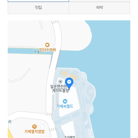
맛집
숙박
지도삽입 (가로100%)