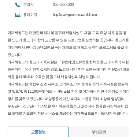
연락처
055-682-0330
홈페이지
http://www.geojeseaworld.com
거제씨월드는 대한민국 최대의 돌고래 체험시설로, 체험·교육·휴양·치유 등을 통
한 인간과 돌고래가 함께 교감할 수 있는 프로그램을 진행하는 곳입니다. 돌고래를
가까이에서 만나고 생태설명을 듣는 체험으로, 재밌고 유익한 프로그램을 즐길 수
있습니다.
거제씨월드의 돌고래 사육시설은 「유럽해양포유동물협회 큰돌고래 사육에 대한
표준지침」에 의하여 설계되었고, 돌고래 사양·훈련·보전 등에 대한 전문화와 고도
화를 통해 국내 타 수족관 및 돌고래 체험시설과 차별화 됩니다.
거제씨월드는 체험수조, 전시수조, 검역수조, 먹이준비실 등의 사육시설을 보유하
고 있으며, 총 11,100톤에 이르는 바닷물을 저장 및 여과하는 첨단 수처리설비 여과
장치를 갖추고 있습니다. 해양동물에 대한 복지와 보전을 위해 최상의 영양관리,
수질관리, 건강관리 시스템을 유지하는데 힘쓰고 있습니다. 동물을 사랑하는 마음
을 토대로 차별화된 전문 서비스를 제공하는 거제씨월드를 만나보시기 바랍니다.
교통정보
주변관광