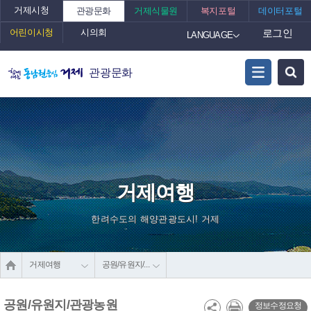
거제시청
관광문화
거제식물원
복지포털
데이터포털
어린이시청
시의회
로그인
LANGUAGE
관광문화
거제여행
한려수도의 해양관광도시! 거제
거제여행
공원/유원지/관광농원
공원/유원지/관광농원
정보수정요청