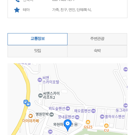
테마
가족, 친구, 연인, 단체/회식,
교통정보
주변관광
맛집
숙박
지도삽입 (가로100%)