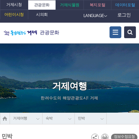
거제시청
관광문화
거제식물원
복지포털
데이터포털
어린이시청
시의회
로그인
LANGUAGE
관광문화
거제여행
한려수도의 해양관광도시! 거제
거제여행
숙박
민박
민박
정보수정요청