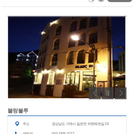
블랑불루
주소
경상남도 거제시 일운면 와현해변길 24
연락처
010-7405-7277