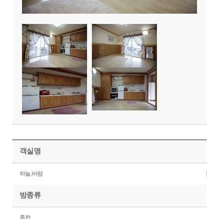
객실명
하늘,바람
방종류
혼합