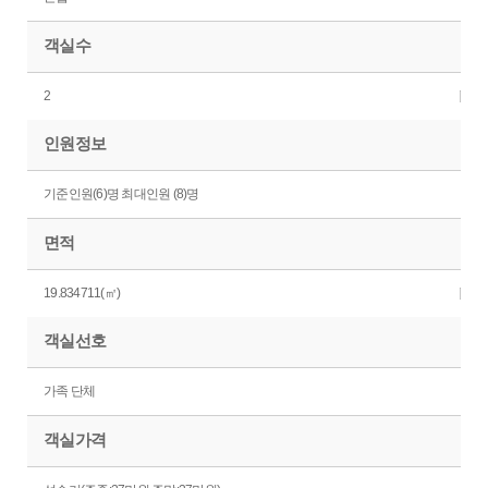
객실수
2
인원정보
기준인원(6)명 최대인원 (8)명
면적
19.834711(㎡)
객실선호
가족 단체
객실가격