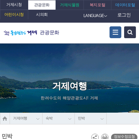
거제시청
관광문화
거제식물원
복지포털
데이터포털
어린이시청
시의회
로그인
LANGUAGE
관광문화
거제여행
한려수도의 해양관광도시! 거제
거제여행
숙박
민박
민박
정보수정요청