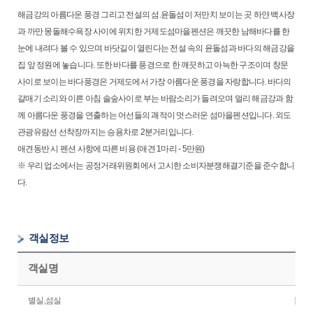
해금강의 아름다운 풍경 그리고 전설의 섬.윤돌섬이 저만치 보이는 곳 하얀 백사장
과 까만 몽돌해수욕장 사이에 위치한 거제도섬마을펜션은 깨끗한 남해바다를 한
눈에 내려다 볼 수 있으며 바닷길이 열린다는 전설 속의 윤돌섬과 바다의 해금강을
집 앞 정원에 놓습니다. 또한 바다를 풍경으로 한 깨끗하고 아늑한 구조이며 창문
사이로 보이는 바다풍경은 거제도에서 가장 아름다운 풍경을 자랑합니다. 바다의
갈매기 소리와 이른 아침 솔숲사이로 부는 바람소리가 들려오며 멀리 해금강과 함
께 아름다운 풍경을 연출하는 어선들의 괘적이 멋스러운 섬마을펜션입니다. 외도
관광유람선 선착장까지는 승용차로 2분거리입니다.
애견동반 시 펜션 사항에 따른 비용 (애견 1마리 - 5만원)
※ 우리 업소에서는 공정거래위원회에서 고시한 소비자분쟁해결기준을 준수합니
다.
객실정보
객실명
별실,섬실