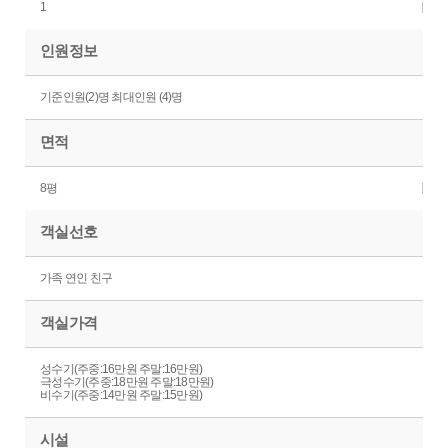
1
인원정보
기준인원(2)명 최대인원 (4)명
면적
8평
객실선호
가족 연인 친구
객실가격
성수기(주중:16만원 주말:16만원)
극성수기(주중:18만원 주말:18만원)
비수기(주중:14만원 주말:15만원)
시설