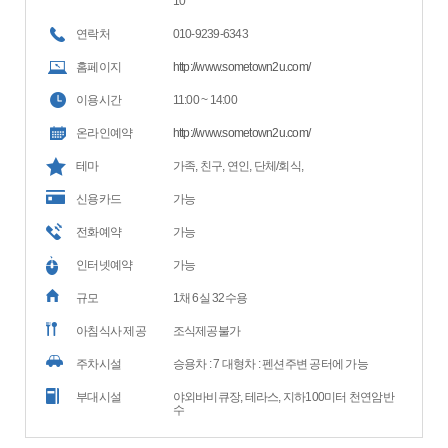
10
연락처
010-9239-6343
홈페이지
http://www.sometown2u.com/
이용시간
11:00 ~ 14:00
온라인예약
http://www.sometown2u.com/
테마
가족, 친구, 연인, 단체/회식,
신용카드
가능
전화예약
가능
인터넷예약
가능
규모
1채 6실 32수용
아침식사 제공
조식제공불가
주차시설
승용차 : 7 대형차 : 펜션주변 공터에 가능
부대시설
야외바비큐장, 테라스, 지하100미터 천연암반
수