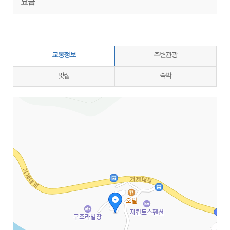
요금
교통정보
주변관광
맛집
숙박
지도삽입 (가로100%)