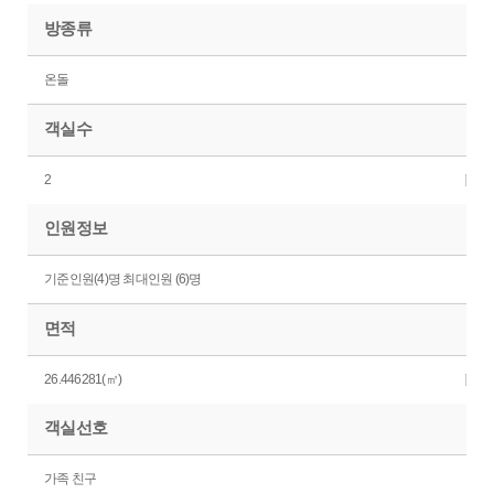
방종류
온돌
객실수
2
인원정보
기준인원(4)명 최대인원 (6)명
면적
26.446281(㎡)
객실선호
가족 친구