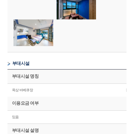
부대시설
부대시설 명칭
옥상 바베큐장
이용요금 여부
있음
부대시설 설명