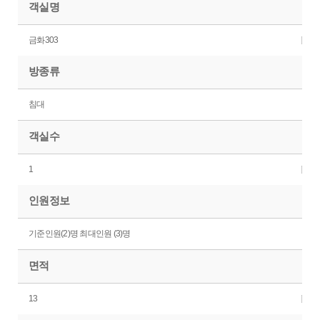
객실명
금화303
방종류
침대
객실수
1
인원정보
기준인원(2)명 최대인원 (3)명
면적
13