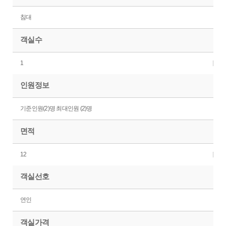
침대
객실수
1
인원정보
기준인원(2)명 최대인원 (2)명
면적
12
객실선호
연인
객실가격