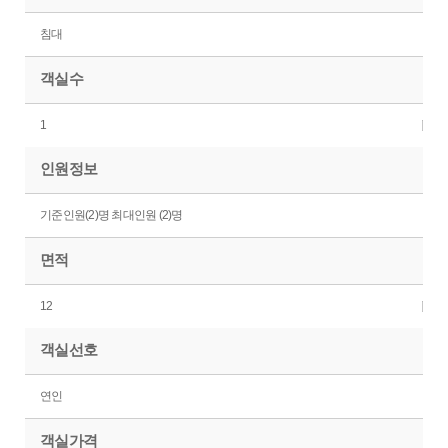
침대
객실수
1
인원정보
기준인원(2)명 최대인원 (2)명
면적
12
객실선호
연인
객실가격