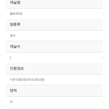
객실명
황화202호
방종류
침대
객실수
1
인원정보
기준인원(2)명 최대인원 (2)명
면적
12