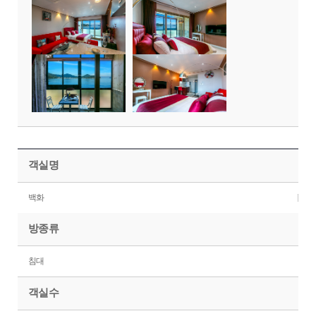
객실명
백화
방종류
침대
객실수