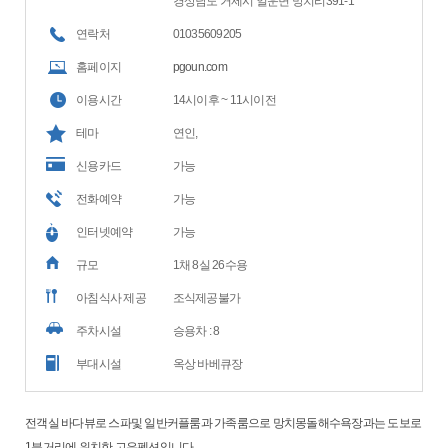
경상남도 거제시 일운면 망치리391-1
연락처
01035609205
홈페이지
pgoun.com
이용시간
14시이후 ~ 11시이전
테마
연인,
신용카드
가능
전화예약
가능
인터넷예약
가능
규모
1채 8실 26수용
아침식사 제공
조식제공불가
주차시설
승용차 : 8
부대시설
옥상 바베큐장
전객실 바다뷰로 스파및 일반커플룸과 가족룸으로 망치몽돌해수욕장과는 도보로
1분거리에 위치한 고은펜션입니다