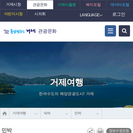
거제시청
관광문화
거제식물원
복지포털
데이터포털
어린이시청
시의회
로그인
LANGUAGE
관광문화
거제여행
한려수도의 해양관광도시! 거제
거제여행
숙박
민박
민박
정보수정요청