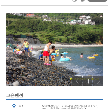
고은펜션
주소
53329 경상남도 거제시 일운면 거제대로 1777,