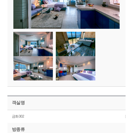
객실명
금화302
방종류