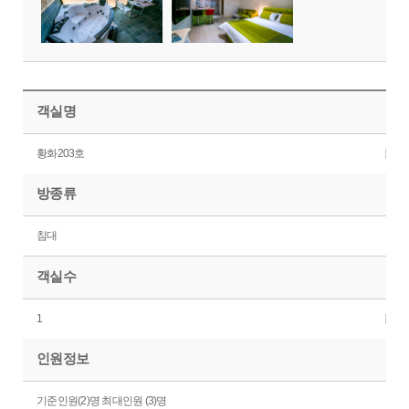
객실명
황화203호
방종류
침대
객실수
1
인원정보
기준인원(2)명 최대인원 (3)명