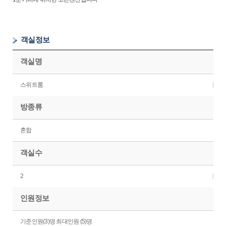
객실정보
객실명
스위트룸
방종류
혼합
객실수
2
인원정보
기준인원(3)명 최대인원 (5)명