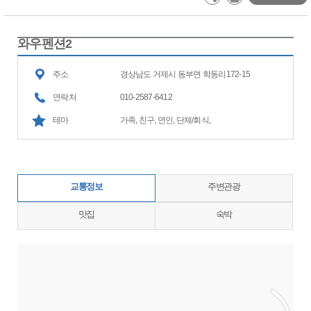
와우펜션2
주소
경상남도 거제시 동부면 학동리172-15
연락처
010-2587-6412
테마
가족, 친구, 연인, 단체/회식,
교통정보
주변관광
맛집
숙박
지도삽입 (가로100%)