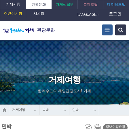
거제시청
관광문화
거제식물원
복지포털
데이터포털
어린이시청
시의회
로그인
LANGUAGE
관광문화
거제여행
한려수도의 해양관광도시! 거제
거제여행
숙박
민박
민박
정보수정요청