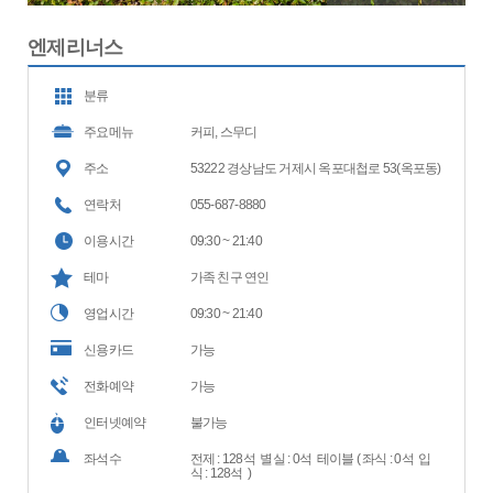
엔제리너스
분류
주요메뉴
커피, 스무디
주소
53222 경상남도 거제시 옥포대첩로 53(옥포동)
연락처
055-687-8880
이용시간
09:30 ~ 21:40
테마
가족 친구 연인
영업시간
09:30 ~ 21:40
신용카드
가능
전화예약
가능
인터넷예약
불가능
좌석수
전제 : 128석 별실 : 0석 테이블 ( 좌식 : 0석 입
식 : 128석 )