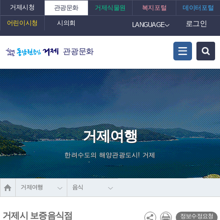
거제시청
관광문화
거제식물원
복지포털
데이터포털
어린이시청
시의회
로그인
LANGUAGE
관광문화
거제여행
한려수도의 해양관광도시! 거제
거제여행
음식
거제시 보증음식점
정보수정요청