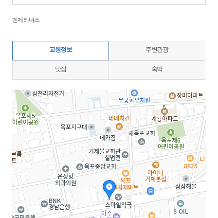
엔제리너스
교통정보
주변관광
맛집
숙박
지도삽입 (가로100%)