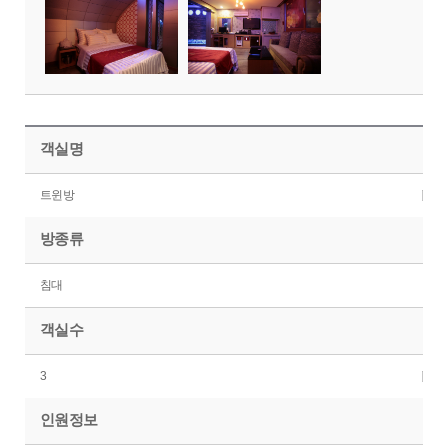
객실명
트윈방
방종류
침대
객실수
3
인원정보