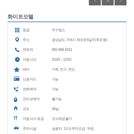
화이트모텔
등급
우수업소
주소
경상남도 거제시 옥포로6길 6 (옥포동)
연락처
055-688-9151
이용시간
15:00 ~ 12:00
테마
가족, 친구, 연인,
신용카드
가능
전화예약
가능
인터넷예약
불가능
규모
28실
아침식사 제공
조식제공불가
주차시설
승용차 : 11대 주차요금 : 무료