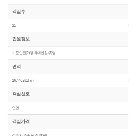
객실수
21
인원정보
기준인원(2)명 최대인원 (3)명
면적
26.446281(㎡)
객실선호
연인
객실가격
성수기(주중:원 주말:원)