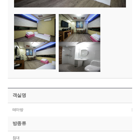
객실명
테마방
방종류
침대