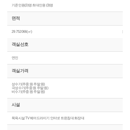
기준인원(3)명 최대인원 (3)명
면적
29.752066(㎡)
객실선호
연인
객실가격
성수기(주중:원 주말:원)
극성수기(주중:원 주말:원)
비수기(주중:원 주말:원)
시설
목욕시설 TV 헤어드라이기 인터넷 트윈침대 화장대