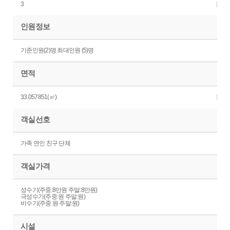
3
인원정보
기준인원(2)명 최대인원 (5)명
면적
33.057851(㎡)
객실선호
가족 연인 친구 단체
객실가격
성수기(주중:8만원 주말:8만원)
극성수기(주중:원 주말:원)
비수기(주중:원 주말:원)
시설