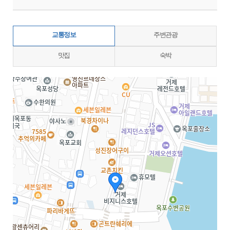
교통정보
주변관광
맛집
숙박
지도삽입 (가로100%)