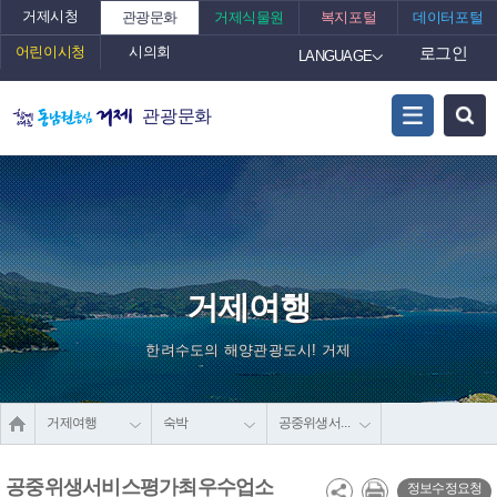
거제시청
관광문화
거제식물원
복지포털
데이터포털
어린이시청
시의회
로그인
LANGUAGE
관광문화
거제여행
한려수도의 해양관광도시! 거제
거제여행
숙박
공중위생서비스평가최우수업소
공중위생서비스평가최우수업소
정보수정요청