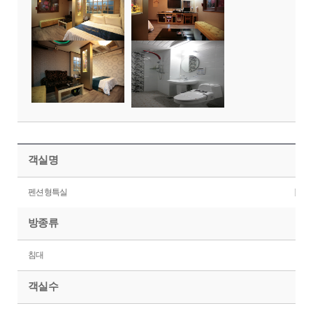
객실명
펜션형특실
방종류
침대
객실수