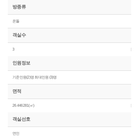
방종류
온돌
객실수
3
인원정보
기준인원(2)명 최대인원 (3)명
면적
26.446281(㎡)
객실선호
연인