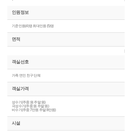
인원정보
기준인원(4)명 최대인원 (5)명
면적
객실선호
가족 연인 친구 단체
객실가격
성수기(주중:원 주말:원)
극성수기(주중:원 주말:원)
비수기(주중:7만원 주말:8만원)
시설