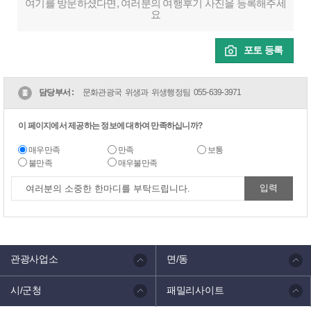
여기를 방문하셨다면, 여러분의 여행후기 사진을 등록해주세
요
포토 등록
담당부서 :
문화관광국 위생과 위생행정팀
055-639-3971
이 페이지에서 제공하는 정보에 대하여 만족하십니까?
매우만족
만족
보통
불만족
매우불만족
관광사업소
면/동
시/군청
패밀리사이트