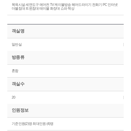
목욕시설 세면도구 에어컨 TV 케이블방송 헤어드라이기 전화기 PC 인터넷
더블침대 트윈침대 테이블 화장대 쇼파 책상
객실명
일반실
방종류
혼합
객실수
20
인원정보
기준인원(2)명 최대인원 (4)명