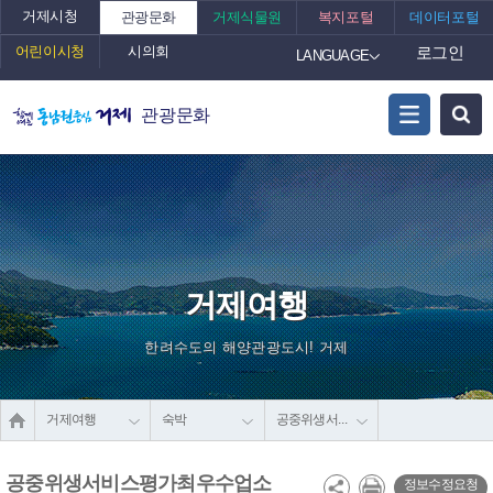
거제시청
관광문화
거제식물원
복지포털
데이터포털
어린이시청
시의회
로그인
LANGUAGE
관광문화
거제여행
한려수도의 해양관광도시! 거제
거제여행
숙박
공중위생서비스평가최우수업소
공중위생서비스평가최우수업소
정보수정요청