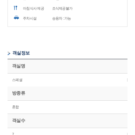
아침식사 제공
조식제공불가
주차시설
승용차 : 가능
객실정보
객실명
스페셜
방종류
혼합
객실수
7