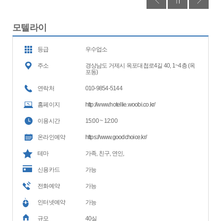
모텔라이
등급
우수업소
주소
경상남도 거제시 옥포대첩로4길 40, 1~4층 (옥
포동)
연락처
010-9854-5144
홈페이지
http://www.hotellie.woobi.co.kr/
이용시간
15:00 ~ 12:00
온라인예약
https://www.goodchoice.kr/
테마
가족, 친구, 연인,
신용카드
가능
전화예약
가능
인터넷예약
가능
규모
40실