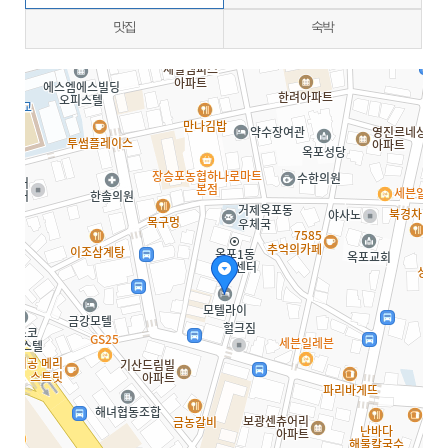
맛집
숙박
지도삽입 (가로100%)