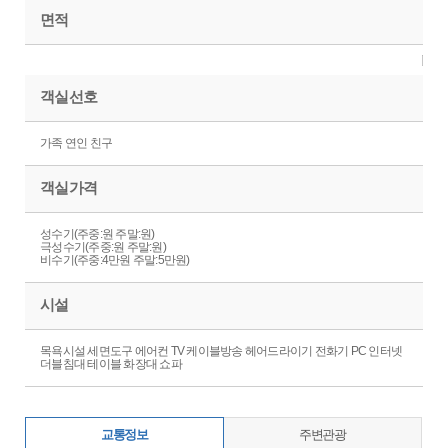
면적
객실선호
가족 연인 친구
객실가격
성수기(주중:원 주말:원)
극성수기(주중:원 주말:원)
비수기(주중:4만원 주말:5만원)
시설
목욕시설 세면도구 에어컨 TV 케이블방송 헤어드라이기 전화기 PC 인터넷
더블침대 테이블 화장대 쇼파
교통정보
주변관광