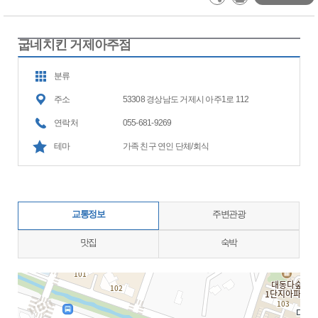
굽네치킨 거제아주점
분류
주소
53308 경상남도 거제시 아주1로 112
연락처
055-681-9269
테마
가족 친구 연인 단체/회식
교통정보
주변관광
맛집
숙박
지도삽입 (가로100%)