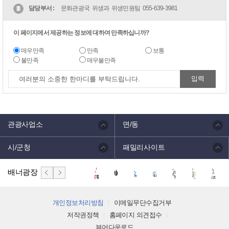
담당부서 :
문화관광국 위생과 위생민원팀
055-639-3981
이 페이지에서 제공하는 정보에 대하여 만족하십니까?
매우만족
만족
보통
불만족
매우불만족
관광사업소
면/동
시/군청
패밀리사이트
배너광장
개인정보처리방침
이메일무단수집거부
저작권정책
홈페이지 의견접수
뷰어다운로드