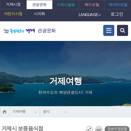
거제시청
관광문화
거제식물원
복지포털
데이터포털
어린이시청
시의회
로그인
LANGUAGE
관광문화
거제여행
한려수도의 해양관광도시! 거제
거제여행
음식
거제시 보증음식점
정보수정요청