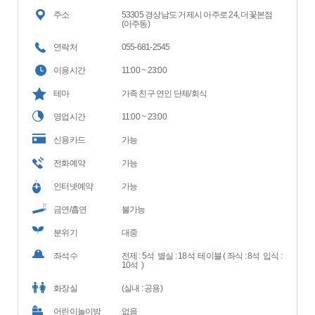
주소
53305 경상남도 거제시 아주로 24, 더꽃본점
(아주동)
연락처
055-681-2545
이용시간
11:00 ~ 23:00
테마
가족 친구 연인 단체/회식
영업시간
11:00 ~ 23:00
신용카드
가능
전화예약
가능
인터넷예약
가능
금연/흡연
불가능
분위기
대중
좌석수
전제 : 5석 별실 : 18석 테이블 ( 좌식 : 8석 입식 :
10석 )
화장실
(실내 : 공용)
어린이놀이방
없음