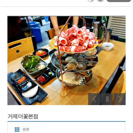
거제더꽃본점
분류