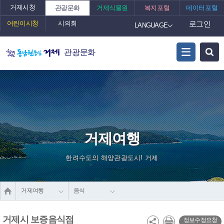
거제시청
관광문화
거제식물원
복지포털
데이터포털
어린이시청
시의회
로그인
LANGUAGE
관광문화
거제여행
한려수도의 해양관광도시! 거제
거제여행
음식
거제시 보증음식점
정보수정요청