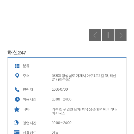
해신247
분류
주소
53305 경상남도 거제시 아주1로2길 48, 해신
247 (아주동)
연락처
1666-0700
이용시간
10:00 ~ 24:00
테마
가족 친구 연인 단체/회식 상견례 MT/OT 기타/
비지니스
영업시간
10:00 ~ 24:00
신용카드
가능