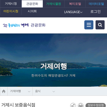
거제시청
관광문화
거제식물원
복지포털
데이터포털
어린이시청
시의회
로그인
LANGUAGE
관광문화
거제여행
한려수도의 해양관광도시! 거제
거제여행
음식
거제시 보증음식점
정보수정요청