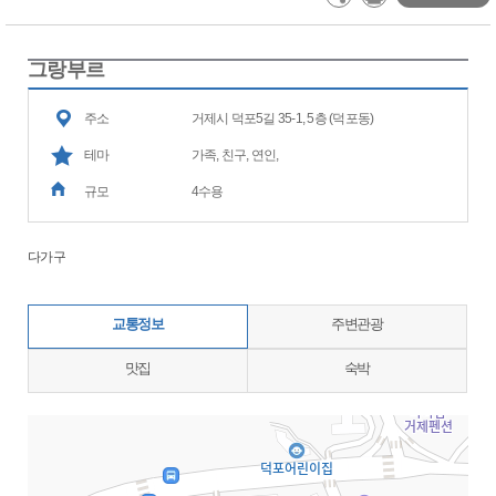
그랑부르
주소
거제시 덕포5길 35-1, 5층 (덕포동)
테마
가족, 친구, 연인,
규모
4수용
다가구
교통정보
주변관광
맛집
숙박
지도삽입 (가로100%)