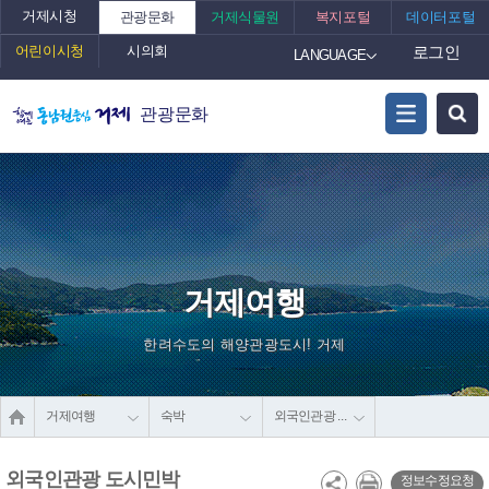
거제시청
관광문화
거제식물원
복지포털
데이터포털
어린이시청
시의회
로그인
LANGUAGE
관광문화
거제여행
한려수도의 해양관광도시! 거제
거제여행
숙박
외국인관광 도시민박
외국인관광 도시민박
정보수정요청