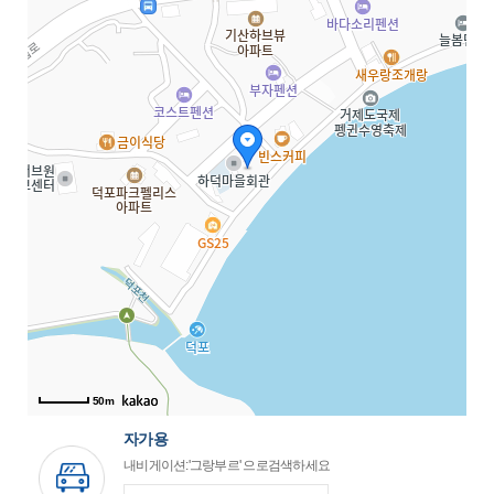
50m
자가용
내비게이션:'그랑부르' 으로검색하세요