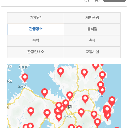
거제9경
체험관광
관광명소
음식점
숙박
축제
관광안내소
교통시설