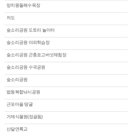
망치몽돌해수욕장
저도
숲소리공원 도토리 놀이터
숲소리공원 야외학습장
숲소리공원 곤충표고버섯체험장
숲소리공원 수국공원
숲소리공원
법동복합낚시공원
근포마을 땅굴
거제식물원(정글돔)
산달연륙교