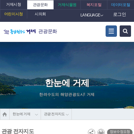
거제시청
관광문화
거제식물원
복지포털
데이터포털
어린이시청
시의회
로그인
LANGUAGE
관광문화
한눈에 거제
한려수도의 해양관광도시! 거제
한눈에 거제
관광 전자지도
관광 전자지도
정보수정요청