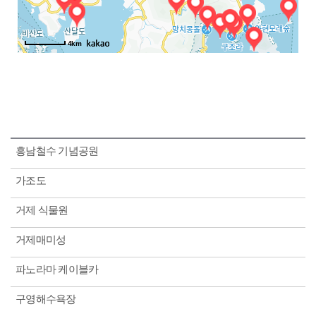
4km
흥남철수 기념공원
가조도
거제 식물원
거제매미성
파노라마 케이블카
구영해수욕장