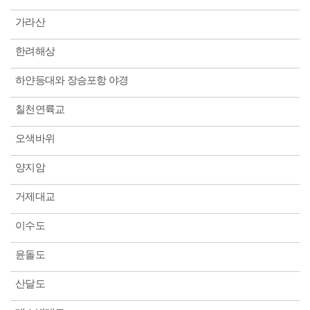
가라산
한려해상
하얀등대와 장승포항 야경
칠천연륙교
오색바위
양지암
거제대교
이수도
윤돌도
산달도