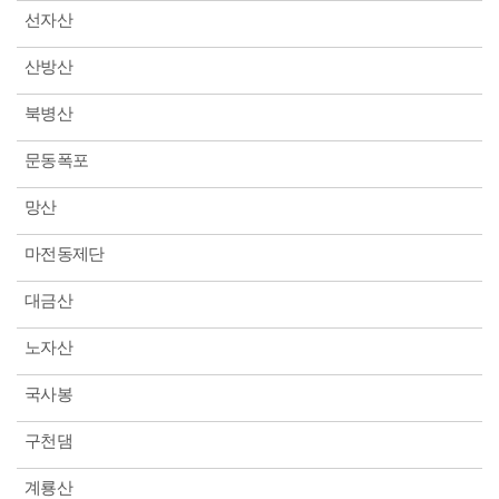
선자산
산방산
북병산
문동폭포
망산
마전동제단
대금산
노자산
국사봉
구천댐
계룡산