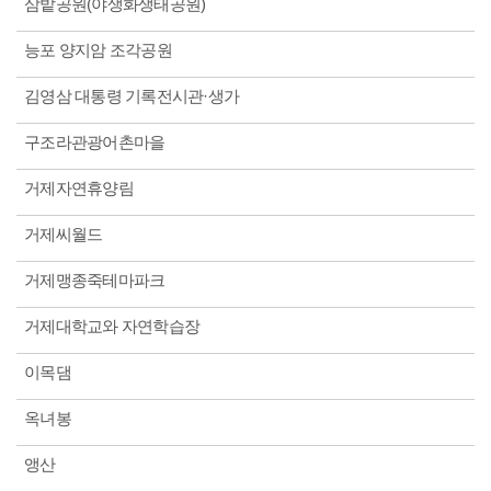
삼밭공원(야생화생태공원)
능포 양지암 조각공원
김영삼 대통령 기록전시관·생가
구조라관광어촌마을
거제자연휴양림
거제씨월드
거제맹종죽테마파크
거제대학교와 자연학습장
이목댐
옥녀봉
앵산