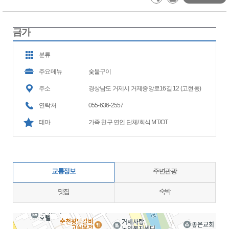
금가
분류
주요메뉴
숯불구이
주소
경상남도 거제시 거제중앙로16길 12 (고현동)
연락처
055-636-2557
테마
가족 친구 연인 단체/회식 MT/OT
교통정보
주변관광
맛집
숙박
지도삽입 (가로100%)