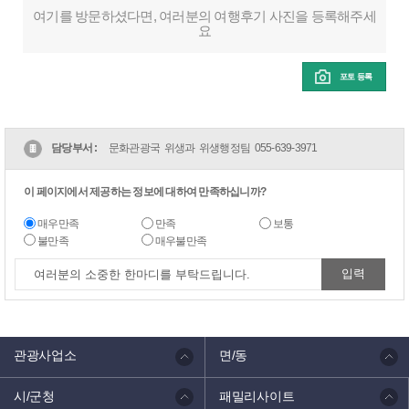
여기를 방문하셨다면, 여러분의 여행후기 사진을 등록해주세
요
포토 등록
담당부서 :
문화관광국 위생과 위생행정팀
055-639-3971
이 페이지에서 제공하는 정보에 대하여 만족하십니까?
매우만족
만족
보통
불만족
매우불만족
관광사업소
면/동
시/군청
패밀리사이트