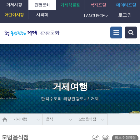
거제시청
관광문화
거제식물원
복지포털
데이터포털
어린이시청
시의회
로그인
LANGUAGE
관광문화
거제여행
한려수도의 해양관광도시! 거제
거제여행
음식
모범음식점
모범음식점
정보수정요청