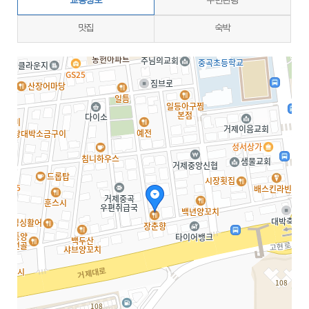
교통정보
주변관광
맛집
숙박
지도삽입 (가로100%)