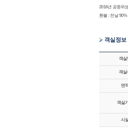
2016년 공중
환불 : 전날 90%
객실정보
객실
객실
면
객실
시