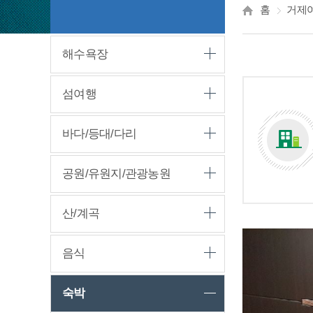
홈
거제
해수욕장
섬여행
바다/등대/다리
공원/유원지/관광농원
산/계곡
음식
숙박