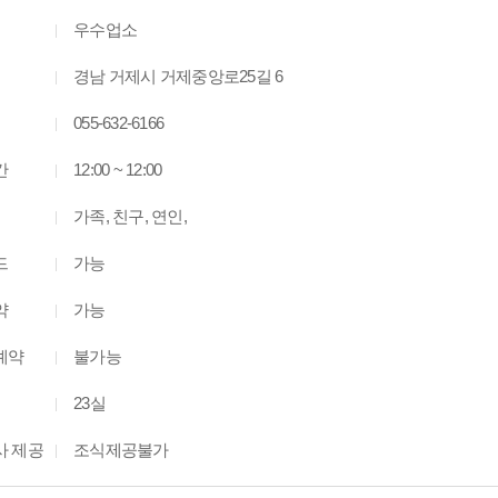
우수업소
경남 거제시 거제중앙로25길 6
055-632-6166
간
12:00 ~ 12:00
가족, 친구, 연인,
드
가능
약
가능
예약
불가능
23실
사 제공
조식제공불가