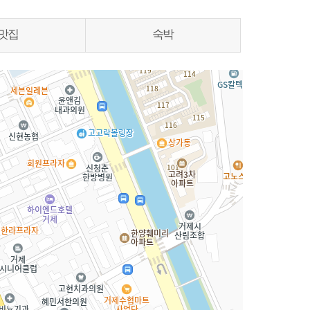
맛집
숙박