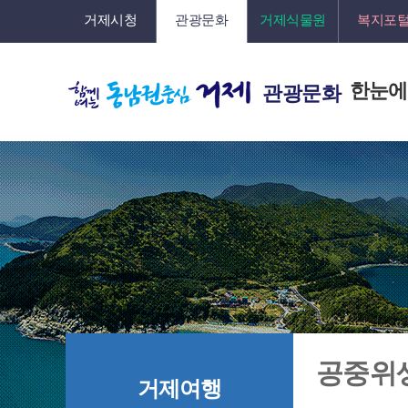
거제시청
관광문화
거제식물원
복지포
한눈에
관광문화
공중위
거제여행