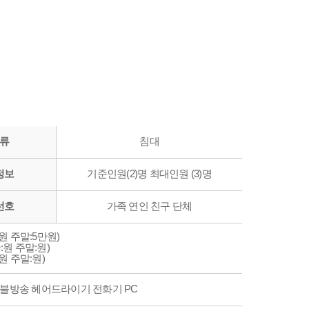
류
침대
정보
기준인원(2)명 최대인원 (3)명
선호
가족 연인 친구 단체
원 주말:5만원)
원 주말:원)
원 주말:원)
이블방송 헤어드라이기 전화기 PC