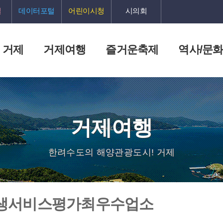
털
데이터포털
어린이시청
시의회
 거제
거제여행
즐거운축제
역사/문
거제여행
한려수도의 해양관광도시! 거제
생서비스평가최우수업소