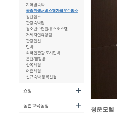
지역별숙박
공중위생서비스평가최우수업소
칭찬업소
관광숙박업
청소년수련원/유스호스텔
거제자연휴양림
관광펜션
민박
외국인관광 도시민박
온천/찜질방
한옥체험
어촌체험
신규숙박 등록신청
쇼핑
농촌교육농장
청운모텔