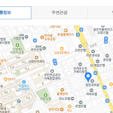
통정보
주변관광
0%)