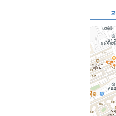
교
지도삽입 (가로10