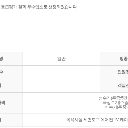
위생등급평가 결과 우수업소로 선정되었습니다.
명
일반
방종
수
인원
적
객실
성수기(주중:5만
가격
극성수기(주중:
비수기(주중:
설
목욕시설 세면도구 에어컨 TV 케