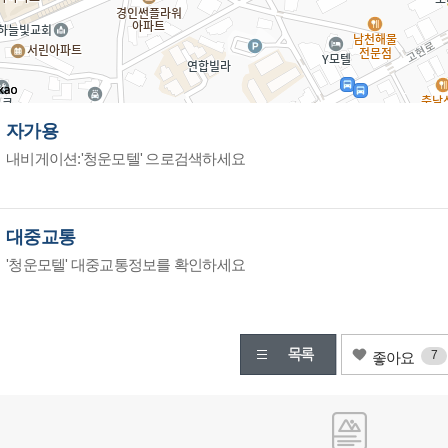
자가용
내비게이션:'청운모텔' 으로검색하세요
대중교통
'청운모텔' 대중교통정보를 확인하세요
7
좋아요