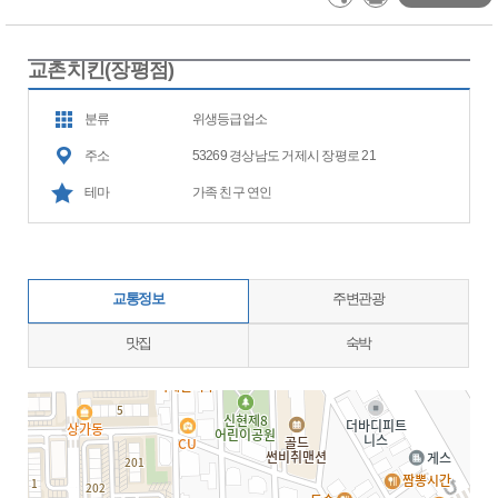
교촌치킨(장평점)
분류
위생등급업소
주소
53269 경상남도 거제시 장평로 21
테마
가족 친구 연인
교통정보
주변관광
맛집
숙박
지도삽입 (가로100%)