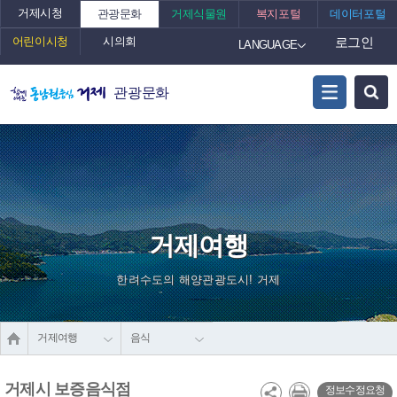
거제시청
관광문화
거제식물원
복지포털
데이터포털
어린이시청
시의회
로그인
LANGUAGE
관광문화
거제여행
한려수도의 해양관광도시! 거제
거제여행
음식
거제시 보증음식점
정보수정요청