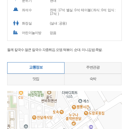
분위기
현대
좌석수
전제 : 17석 별실 : 0석 테이블 ( 좌식 : 0석 입식 :
17석 )
화장실
(실내 : 공용)
어린이놀이방
없음
들께 칼국수.얼큰 칼국수.각종튀김.오뎅.떡볶이. 순대. 미니김밥.족발.
교통정보
주변관광
맛집
숙박
지도삽입 (가로100%)