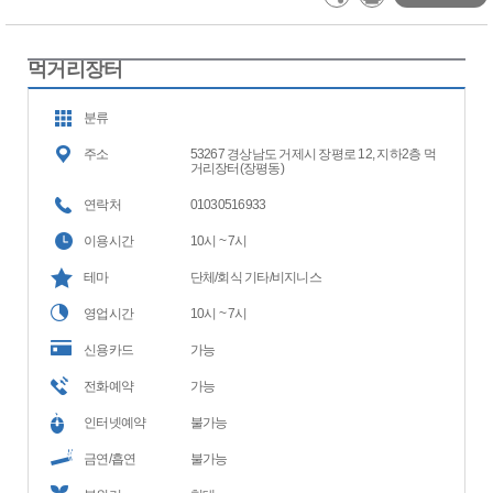
먹거리장터
분류
주소
53267 경상남도 거제시 장평로 12, 지하2층 먹
거리장터(장평동)
연락처
01030516933
이용시간
10시 ~ 7시
테마
단체/회식 기타/비지니스
영업시간
10시 ~ 7시
신용카드
가능
전화예약
가능
인터넷예약
불가능
금연/흡연
불가능