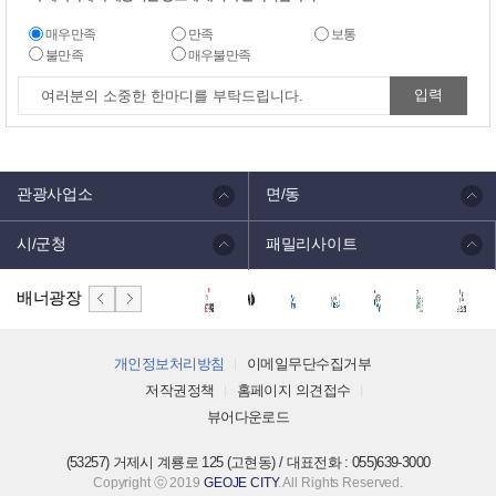
매우만족
만족
보통
불만족
매우불만족
관광사업소
면/동
시/군청
패밀리사이트
배너광장
개인정보처리방침
이메일무단수집거부
저작권정책
홈페이지 의견접수
뷰어다운로드
(53257) 거제시 계룡로 125 (고현동) / 대표전화 : 055)639-3000
Copyright ⓒ 2019
GEOJE CITY
. All Rights Reserved.