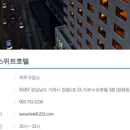
스위트호텔
최우수업소
53267 경상남도 거제시 장평1로 13, 아르누보호텔 3층 (장평동
055-731-1234
지
www.hotel1212.com
간
15시 ~ 11시