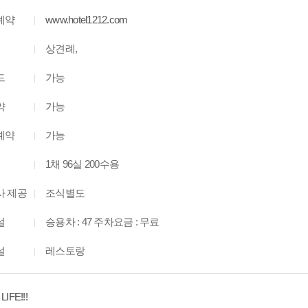
예약
www.hotel1212.com
상견례,
드
가능
약
가능
예약
가능
1채 96실 200수용
사 제공
조식별도
설
승용차 : 47 주차요금 : 무료
설
레스토랑
IFE!!!