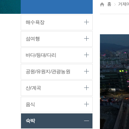
홈
거제
해수욕장
섬여행
바다/등대/다리
공원/유원지/관광농원
산/계곡
음식
숙박