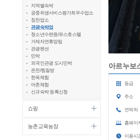
지역별숙박
공중위생서비스평가최우수업소
칭찬업소
관광숙박업
청소년수련원/유스호스텔
거제자연휴양림
관광펜션
민박
외국인관광 도시민박
아르누보
온천/찜질방
한옥체험
등급
어촌체험
신규숙박 등록신청
주소
쇼핑
연락처
홈페이
농촌교육농장
이용시