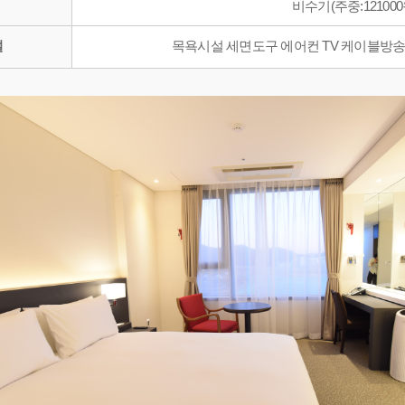
비수기(주중:121000
설
목욕시설 세면도구 에어컨 TV 케이블방