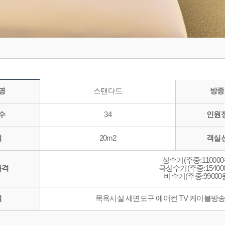
명
스탠다드
방종
수
34
인원
적
20m2
객실
성수기(주중:110000
가격
극성수기(주중:154000
비수기(주중:99000원
설
목욕시설 세면도구 에어컨 TV 케이블방