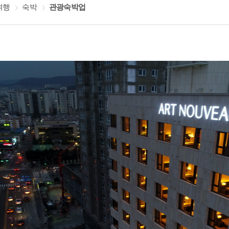
여행
숙박
관광숙박업