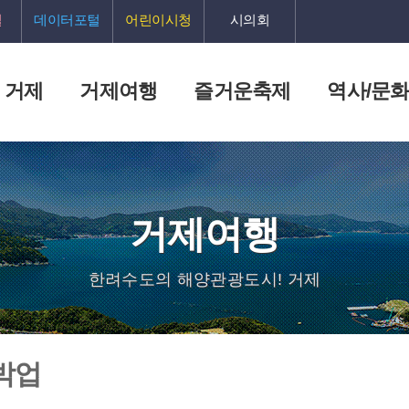
털
데이터포털
어린이시청
시의회
 거제
거제여행
즐거운축제
역사/문
거제여행
한려수도의 해양관광도시! 거제
박업