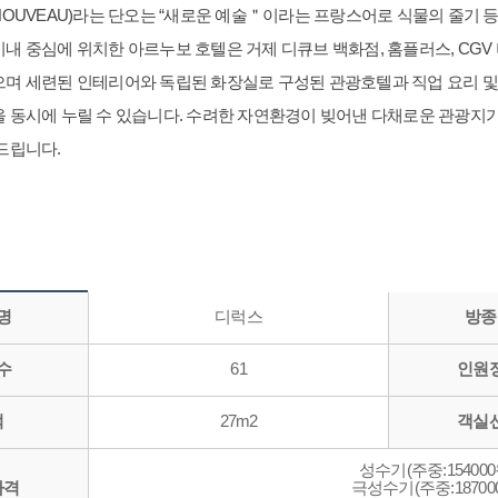
NOUVEAU)라는 단오는 “새로운 예술＂이라는 프랑스어로 식물의 줄기 
시내 중심에 위치한 아르누보 호텔은 거제 디큐브 백화점, 홈플러스, CG
으며 세련된 인테리어와 독립된 화장실로 구성된 관광호텔과 직업 요리 
을 동시에 누릴 수 있습니다. 수려한 자연환경이 빚어낸 다채로운 관광지
드립니다.
명
디럭스
방종
수
61
인원
적
27m2
객실
성수기(주중:154000
가격
극성수기(주중:187000