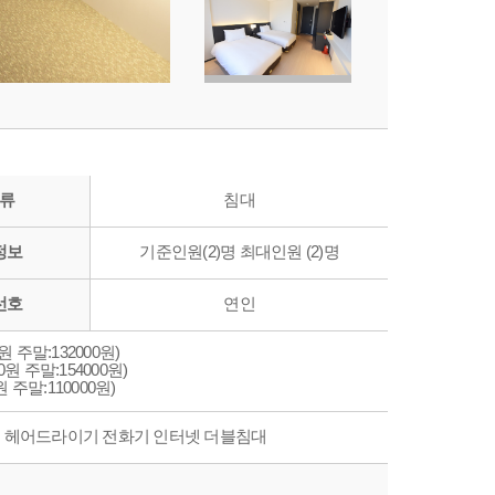
류
침대
정보
기준인원(2)명 최대인원 (2)명
선호
연인
원 주말:132000원)
원 주말:154000원)
 주말:110000원)
송 헤어드라이기 전화기 인터넷 더블침대