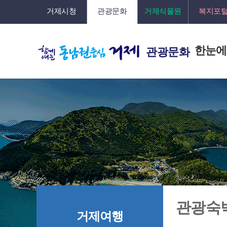
거제시청
관광문화
거제식물원
복지포
한눈에
관광문화
관광숙
거제여행