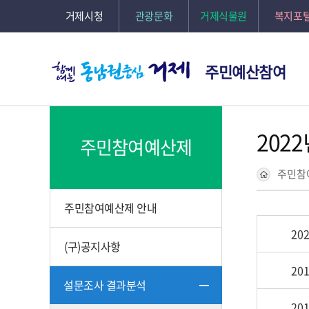
거제시청
관광문화
거제식물원
복지포
주민예산참여
2022
주민참여예산제
주민참
주민참여예산제 안내
20
(구)공지사항
20
설문조사 결과분석
20