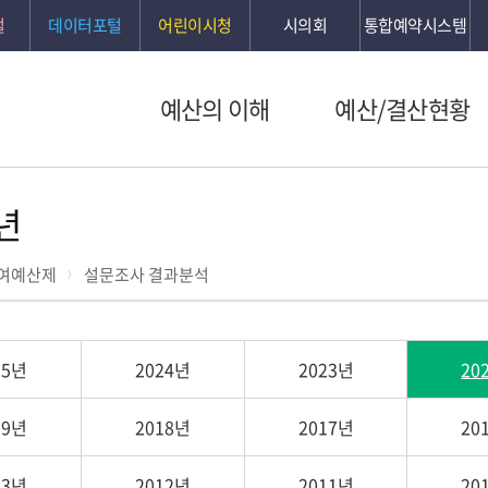
털
데이터포털
어린이시청
시의회
통합예약시스템
예산의 이해
예산/결산현황
년
여예산제
설문조사 결과분석
25년
2024년
2023년
20
19년
2018년
2017년
20
13년
2012년
2011년
20