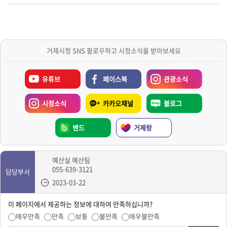
거제시청 SNS 팔로우하고 시정소식을 받아보세요
유튜브
페이스북
관광소식
시정소식
카카오채널
블로그
밴드
거제랑
예산실 예산팀
055-639-3121
담당부서
2023-03-22
이 페이지에서 제공하는 정보에 대하여 만족하십니까?
매우만족
만족
보통
불만족
매우불만족