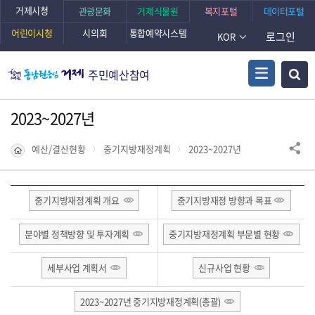
거제시청
관광문화
거제식물원
복지포털
데이터포털
어린이시청
시의회
통합예약시스템
로그인
KOR
주민예산참여
2023~2027년
예산/결산현황
중기지방재정계획
2023~2027년
중기지방재정계획 개요
중기지방재정 방향과 목표
분야별 정책방향 및 투자계획
중기지방재정계획 부문별 현황
세부사업 계획서
신규사업 현황
2023~2027년 중기지방재정계획(총괄)