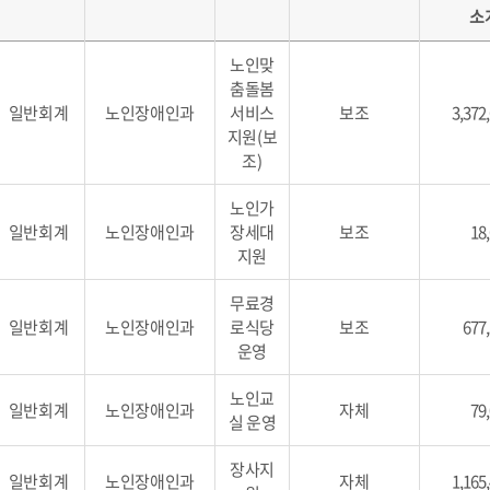
소
노인맞
춤돌봄
일반회계
노인장애인과
서비스
보조
3,372
지원(보
조)
노인가
일반회계
노인장애인과
장세대
보조
18
지원
무료경
일반회계
노인장애인과
로식당
보조
677
운영
노인교
일반회계
노인장애인과
자체
79
실 운영
장사지
일반회계
노인장애인과
자체
1,165