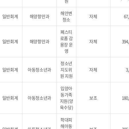
원
해안변
일반회계
해양항만과
자체
67
청소
폐스티
로폼 감
일반회계
해양항만과
자체
394
용장 운
영
청소년
일반회계
아동청소년과
지도위
자체
3
원 지원
입양아
동가족
일반회계
아동청소년과
보조
180
지원(양
육수당)
학대피
해아동