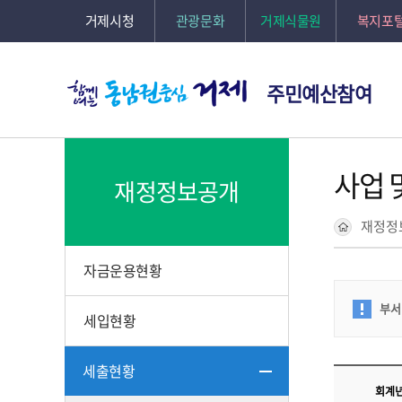
거제시청
관광문화
거제식물원
복지포
주민예산참여
사업 
재정정보공개
재정정
자금운용현황
부서
세입현황
세출현황
회계