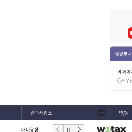
담당부서
이 페이
매우
관과사업소
면/동
배너광장