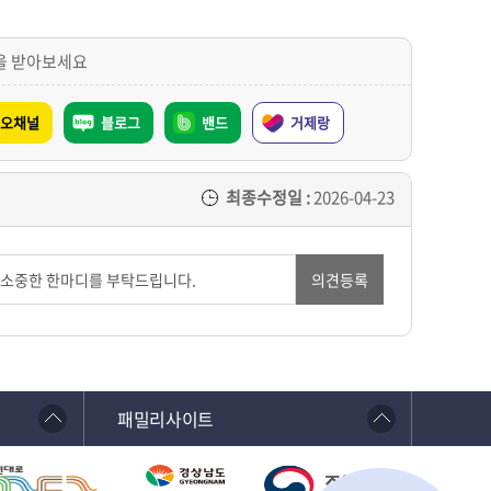
을 받아보세요
오채널
블로그
밴드
거제랑
최종수정일 :
2026-04-23
의견등록
패밀리사이트