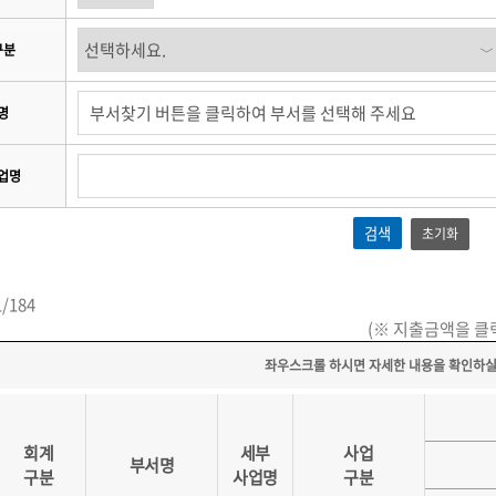
구분
명
업명
초기화
1/184
(※ 지출금액을 클릭
회계
세부
사업
부서명
구분
사업명
구분