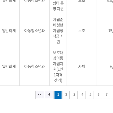
일반회계
아동청소년과
보조
305
쉼터 운
영 지원
자립준
비청년
일반회계
아동청소년과
자립정
보조
75
착금 지
원
보호대
상아동
자립지
일반회계
아동청소년과
자체
6
원(1인
1자격
갖기)
1
2
3
4
5
6
7