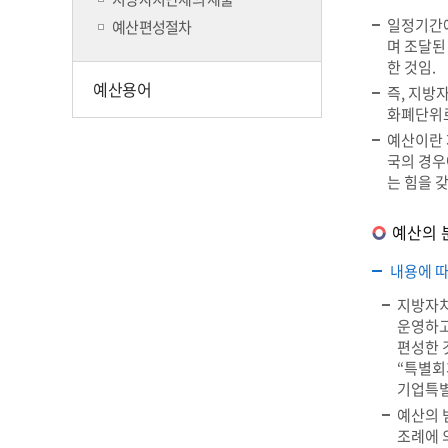
일정기간에
예산편성절차
며 조달된
한 것임.
예산용어
즉, 지방
화폐단위로
예산이란 
국의 경우
는 힘을 
예산의 
내용에 따
지방자치
운영하고
편성한 
“특별회
기업특별
예산의 
조례에 