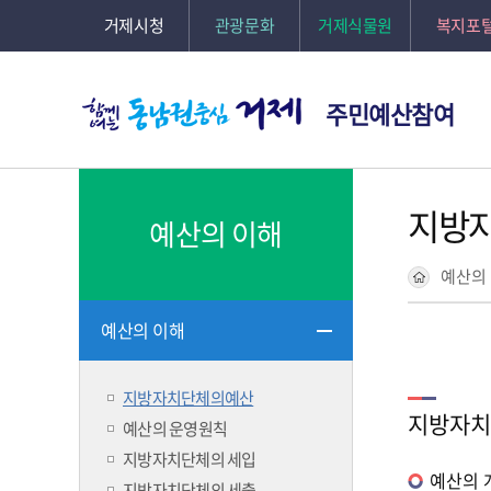
거제시청
관광문화
거제식물원
복지포
주민예산참여
지방
예산의 이해
예산의
예산의 이해
지방자치단체의예산
지방자치
예산의 운영원칙
지방자치단체의 세입
예산의 
지방자치단체의 세출