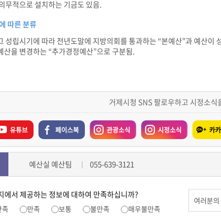
 의무적으로 설치하는 기금도 있음.
에 따른 분류
그 성립시기에 따라 전년도말에 지방의회를 통과하는 “본예산”과 예산이 
예산을 변경하는 “추가경정예산”으로 구분됨.
거제시청 SNS 팔로우하고 시정소식
유튜브
페이스북
관광소식
시정소식
카카
예산실 예산팀
055-639-3121
지에서 제공하는 정보에 대하여 만족하십니까?
만족
만족
보통
불만족
매우불만족