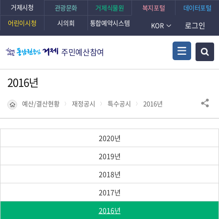
거제시청
관광문화
거제식물원
복지포털
데이터포털
어린이시청
시의회
통합예약시스템
로그인
KOR
주민예산참여
2016년
예산/결산현황
재정공시
특수공시
2016년
2020년
2019년
2018년
2017년
2016년