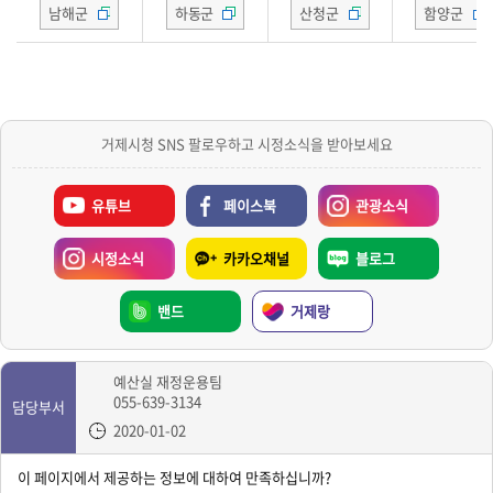
남해군
하동군
산청군
함양군
거제시청 SNS 팔로우하고 시정소식을 받아보세요
유튜브
페이스북
관광소식
시정소식
카카오채널
블로그
밴드
거제랑
예산실 재정운용팀
055-639-3134
담당부서
2020-01-02
이 페이지에서 제공하는 정보에 대하여 만족하십니까?