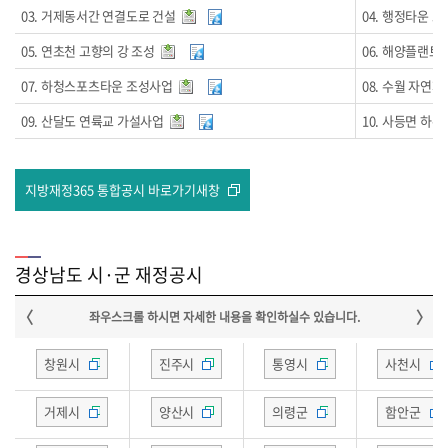
03. 거제동서간 연결도로 건설
04. 행정타운 조
05. 연초천 고향의 강 조성
06. 해양플랜
07. 하청스포츠타운 조성사업
08. 수월 자연
09. 산달도 연륙교 가설사업
10. 사등면 하
지방재정365 통합공시 바로가기새창
경상남도 시·군 재정공시
창원시
진주시
통영시
사천시
거제시
양산시
의령군
함안군