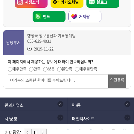
시정소식
카카오채널
블로그
밴드
거제랑
행정국 정보통신과 기록통계팀
055-639-4031
담당부서
2019-11-22
이 페이지에서 제공하는 정보에 대하여 만족하십니까?
매우만족
만족
보통
불만족
매우불만족
의견등록
관과사업소
면/동
시/군청
패밀리사이트
배너광장