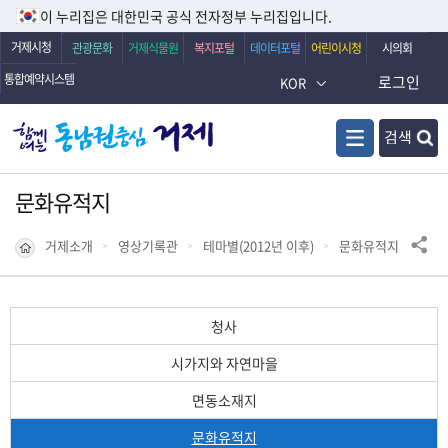
이 누리집은 대한민국 공식 전자정부 누리집입니다.
거제시청
관광문화
거제식물원
복지포털
데이터포털
어린이시청
시의회
통합예약시스템
로그인
KOR
검색
문화유적지
거제소개
영상기록관
테마별(2012년 이후)
문화유적지
청사
시가지와 자연마을
면동소재지
문화유적지