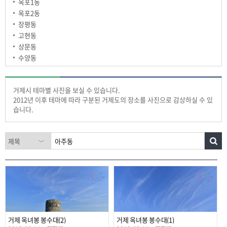
옥포1동
옥포2동
장평동
고현동
상문동
수양동
거제시 테마별 사진을 보실 수 있습니다.
2012년 이후 테마에 따라 구분된 거제도의 장소를 사진으로 감상하실 수 있
습니다.
거제 옥녀봉 봉수대(2)
거제 옥녀봉 봉수대(1)