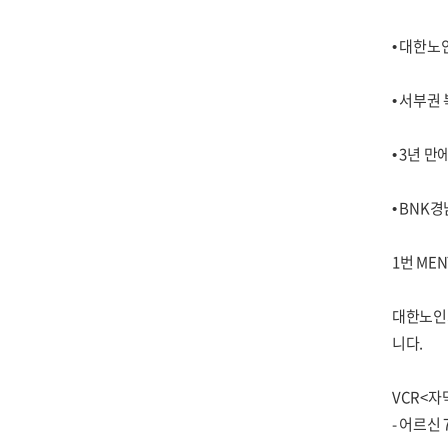
• 대한
• 서부권
• 3년 
• BNK
1번 MEN
대한노인
니다.
VCR<자
- 어르신