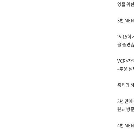
영을 위한
3번 MEN
‘제15회
을 즐겼습
VCR<자
- 추운 
축제의 
3년 만에
련돼 방
4번 MEN