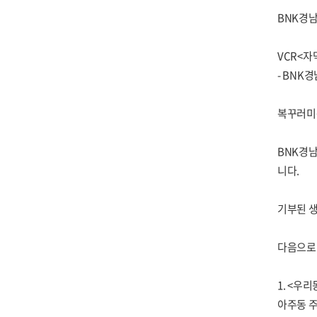
BNK경남
VCR<자
- BNK
복꾸러미는
BNK경남
니다.
기부된 
다음으로
1. <우
아주동 