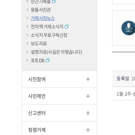
민간기록물
몽돌사진관
거제시정뉴스
전자책 거제소식지
소식지 무료구독신청
보도자료
설명자료(사실은 이렇습니다)
포토DB
등록일
2
시민참여
1월-2주-ᄊ
시민제안
신고센터
청렴거제