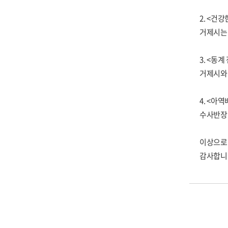
2. <건
거제시는 
3. <동
거제시와
4. <아
수사반장,
이상으로 
감사합니