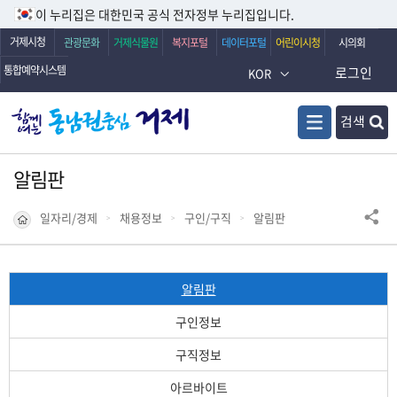
이 누리집은 대한민국 공식 전자정부 누리집입니다.
거제시청
관광문화
거제식물원
복지포털
데이터포털
어린이시청
시의회
통합예약시스템
로그인
KOR
검색
알림판
일자리/경제
채용정보
구인/구직
알림판
알림판
구인정보
구직정보
아르바이트