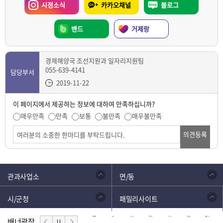
시정소식
카카오채널
블로그
밴드
거제랑
경제해양국 조선지원과 일자리지원팀
055-639-4141
담당부서
2019-11-22
이 페이지에서 제공하는 정보에 대하여 만족하십니까?
매우만족
만족
보통
불만족
매우불만족
의견등록
관과사업소
면/동
시/군청
패밀리사이트
배너광장