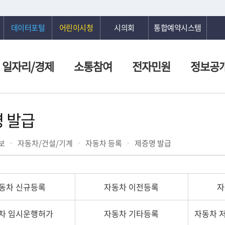
데이터포털
어린이시청
시의회
통합예약시스템
일자리/경제
소통참여
전자민원
정보공
 발급
보
자동차/건설/기계
자동차 등록
제증명 발급
동차 신규등록
자동차 이전등록
자
차 임시운행허가
자동차 기타등록
자동차 