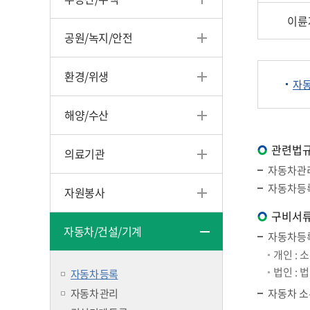
이륜
공원/녹지/안전
환경/위생
자동
해양/수산
관련법
의료기관
자동차관리
자동차등
자원봉사
구비서
자동차/건설/기계
자동차등
개인 : 
법인 : 
자동차 등록
자동차 관리
자동차 소