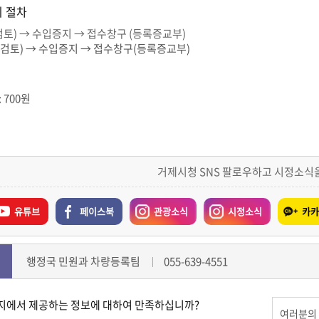
 절차
검토) → 수입증지 → 접수창구 (등록증교부)
검토) → 수입증지 → 접수창구(등록증교부)
 700원
거제시청 SNS 팔로우하고 시정소식
유튜브
페이스북
관광소식
시정소식
카카
행정국 민원과 차량등록팀
055-639-4551
지에서 제공하는 정보에 대하여 만족하십니까?