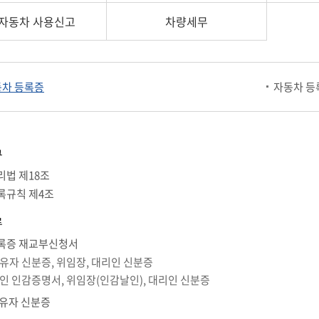
자동차 사용신고
차량세무
차 등록증
자동차 등
규
법 제18조
록규칙 제4조
류
록증 재교부신청서
소유자 신분증, 위임장, 대리인 신분증
법인 인감증명서, 위임장(인감날인), 대리인 신분증
유자 신분증